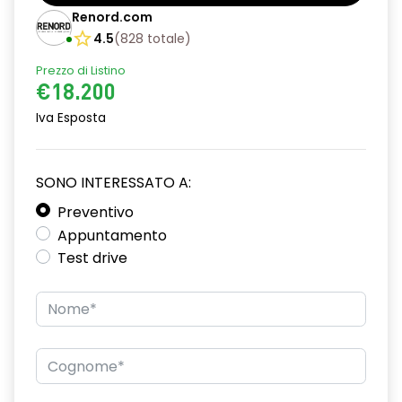
Barre tetto modulari nere
Renord.com
Bracciolo anteriore con vano portaoggetti
4.5
(
828
totale
)
Prezzo di Listino
Chiave pieghevole a 3 pulsanti
€18.200
Chiusura elettrica delle porte
Iva Esposta
Cruise Control
Distance warning avviso distanza di sicurezza
SONO INTERESSATO A:
Driver display con schermo TFT da 3,5''
Preventivo
Appuntamento
Eco Mode
Test drive
Emergency call soggetto alla disponibilità di rete
compatibile 2G/3G o 4G/5G in base al veicolo
Firma luminosa pixelata con fari full LED
HARM03
Illuminazione del bagagliaio