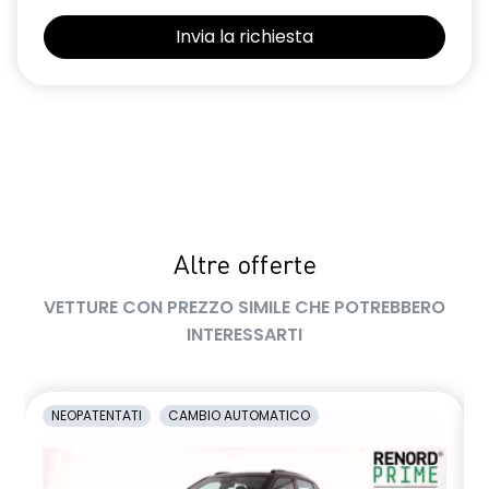
Selleria Stepway in tessuto blu e nero
Sensori di parcheggio posteriori
Shark Antenna
Sistema di controllo della pressione pneumatici indiretto
Sistema di rilevamento stato di vigilanza del conducente
Videocamera posteriore
Altre offerte
Volante in pelle TEP
VETTURE CON PREZZO SIMILE CHE POTREBBERO
Volante regolabile in altezza e profondità
INTERESSARTI
Voltante multifunzione
NEOPATENTATI
CAMBIO AUTOMATICO