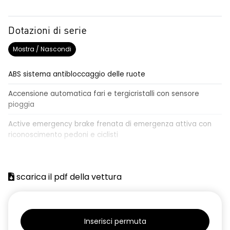
Dotazioni di serie
Mostra / Nascondi
ABS sistema antibloccaggio delle ruote
Accensione automatica fari e tergicristalli con sensore
pioggia
Active emergency brake frenata di emergenza attiva con
riconoscimento pedoni e ciclisti
Airbag frontale conducente e passeggero
Airbag laterali a tendina anteriori e posteriori
scarica il pdf della vettura
Alzacristalli anteriori elettrici, impulsionali lato conducente
Alzacristalli elettrici posteriori
Inserisci permuta