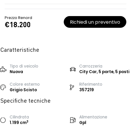
Prezzo Renord
Richiedi un preventivo
€18.200
Caratteristiche
Tipo di veicolo
Carrozzeria
Nuova
City Car, 5 porte, 5 posti
Colore esterno
Riferimento
Grigio Scisto
357219
Specifiche tecniche
Cilindrata
Alimentazione
3
1.199 cm
Gpl