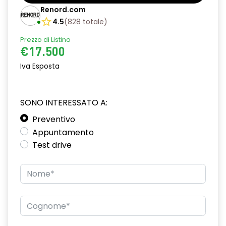
Barre tetto modulari nere
Renord.com
Bracciolo anteriore con vano portaoggetti
4.5
(
828
totale
)
Prezzo di Listino
Chiave pieghevole a 3 pulsanti
€17.500
Chiusura elettrica delle porte
Iva Esposta
Cruise Control
Distance warning avviso distanza di sicurezza
SONO INTERESSATO A:
Driver display con schermo TFT da 3,5''
Preventivo
Appuntamento
Eco Mode
Test drive
Emergency call soggetto alla disponibilità di rete
compatibile 2G/3G o 4G/5G in base al veicolo
Firma luminosa pixelata con fari full LED
HARM03
Illuminazione del bagagliaio