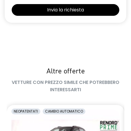
Selleria Stepway in tessuto blu e nero
Sensori di parcheggio posteriori
Shark Antenna
Sistema di controllo della pressione pneumatici indiretto
Sistema di rilevamento stato di vigilanza del conducente
Videocamera posteriore
Altre offerte
Volante in pelle TEP
VETTURE CON PREZZO SIMILE CHE POTREBBERO
Volante regolabile in altezza e profondità
INTERESSARTI
Voltante multifunzione
NEOPATENTATI
CAMBIO AUTOMATICO