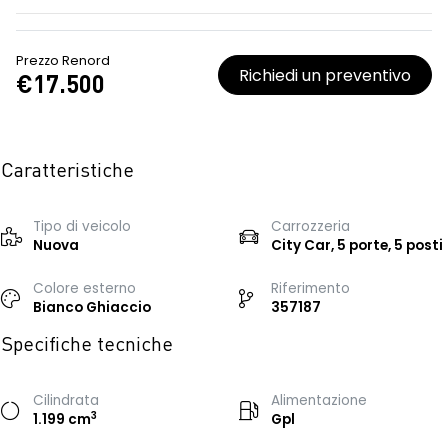
Prezzo Renord
Richiedi un preventivo
€17.500
Caratteristiche
Tipo di veicolo
Carrozzeria
Nuova
City Car, 5 porte, 5 posti
Colore esterno
Riferimento
Bianco Ghiaccio
357187
Specifiche tecniche
Cilindrata
Alimentazione
3
1.199 cm
Gpl