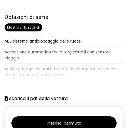
Dotazioni di serie
Mostra / Nascondi
ABS sistema antibloccaggio delle ruote
Accensione automatica fari e tergicristalli con sensore
pioggia
Active emergency brake frenata di emergenza attiva con
riconoscimento pedoni e ciclisti
Airbag frontale conducente e passeggero
Airbag laterali a tendina anteriori e posteriori
scarica il pdf della vettura
Alzacristalli anteriori elettrici, impulsionali lato conducente
Alzacristalli elettrici posteriori
Inserisci permuta