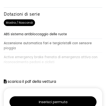
Dotazioni di serie
Mostra / Nascondi
ABS sistema antibloccaggio delle ruote
Accensione automatica fari e tergicristalli con sensore
pioggia
Active emergency brake frenata di emergenza attiva con
riconoscimento pedoni e ciclisti
Airbag frontale conducente e passeggero
Airbag laterali a tendina anteriori e posteriori
scarica il pdf della vettura
Alzacristalli anteriori elettrici, impulsionali lato conducente
Alzacristalli elettrici posteriori
Inserisci permuta