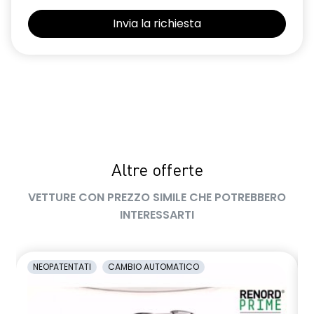
Selleria Stepway in tessuto blu e nero
Sensori di parcheggio posteriori
Shark Antenna
Sistema di controllo della pressione pneumatici indiretto
Sistema di rilevamento stato di vigilanza del conducente
Videocamera posteriore
Altre offerte
Volante in pelle TEP
VETTURE CON PREZZO SIMILE CHE POTREBBERO
Volante regolabile in altezza e profondità
INTERESSARTI
Voltante multifunzione
NEOPATENTATI
CAMBIO AUTOMATICO