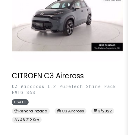
CITROEN C3 Aircross
C3 Aircross 1.2 PureTech Shine Pack
EAT6 S&S
USATO
Renord Inzago
C3 Aircross
3/2022
46.212 Km