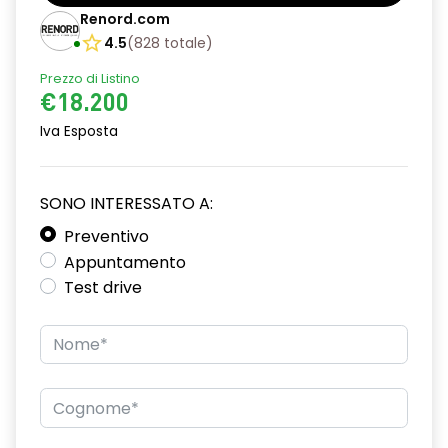
Barre tetto modulari nere
Renord.com
Bracciolo anteriore con vano portaoggetti
4.5
(
828
totale
)
Prezzo di Listino
Chiave pieghevole a 3 pulsanti
€18.200
Chiusura elettrica delle porte
Iva Esposta
Cruise Control
Distance warning avviso distanza di sicurezza
SONO INTERESSATO A:
Driver display con schermo TFT da 3,5''
Preventivo
Appuntamento
Eco Mode
Test drive
Emergency call soggetto alla disponibilità di rete
compatibile 2G/3G o 4G/5G in base al veicolo
Firma luminosa pixelata con fari full LED
HARM03
Illuminazione del bagagliaio