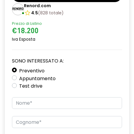
Barre tetto modulari nere
Renord.com
Bracciolo anteriore con vano portaoggetti
4.5
(
828
totale
)
Prezzo di Listino
Chiave pieghevole a 3 pulsanti
€18.200
Chiusura elettrica delle porte
Iva Esposta
Cruise Control
Distance warning avviso distanza di sicurezza
SONO INTERESSATO A:
Driver display con schermo TFT da 3,5''
Preventivo
Appuntamento
Eco Mode
Test drive
Emergency call soggetto alla disponibilità di rete
compatibile 2G/3G o 4G/5G in base al veicolo
Firma luminosa pixelata con fari full LED
HARM03
Illuminazione del bagagliaio