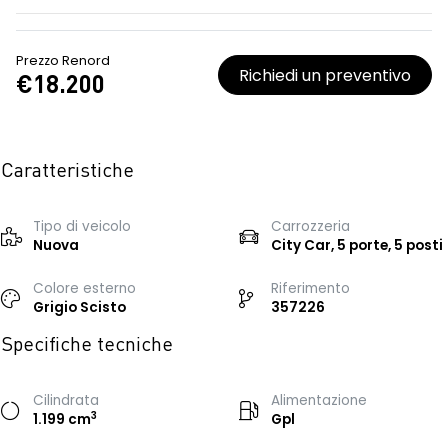
Prezzo Renord
Richiedi un preventivo
€18.200
Caratteristiche
Tipo di veicolo
Carrozzeria
Nuova
City Car, 5 porte, 5 posti
Colore esterno
Riferimento
Grigio Scisto
357226
Specifiche tecniche
Cilindrata
Alimentazione
3
1.199 cm
Gpl