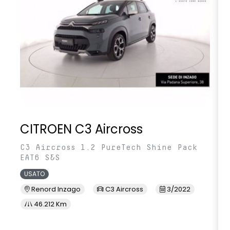
CITROEN C3 Aircross
C3 Aircross 1.2 PureTech Shine Pack
EAT6 S&S
USATO
Renord Inzago
C3 Aircross
3/2022
46.212 Km