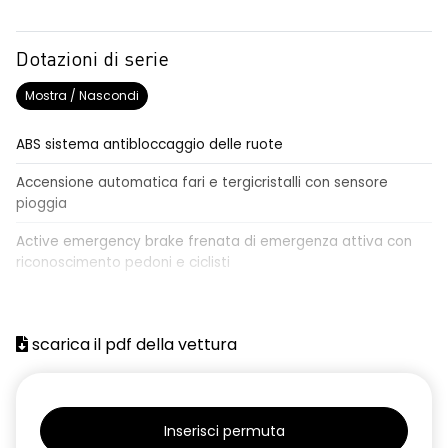
Dotazioni di serie
Mostra / Nascondi
ABS sistema antibloccaggio delle ruote
Accensione automatica fari e tergicristalli con sensore
pioggia
Active emergency brake frenata di emergenza attiva con
riconoscimento pedoni e ciclisti
Airbag frontale conducente e passeggero
Airbag laterali a tendina anteriori e posteriori
scarica il pdf della vettura
Alzacristalli anteriori elettrici, impulsionali lato conducente
Alzacristalli elettrici posteriori
Inserisci permuta