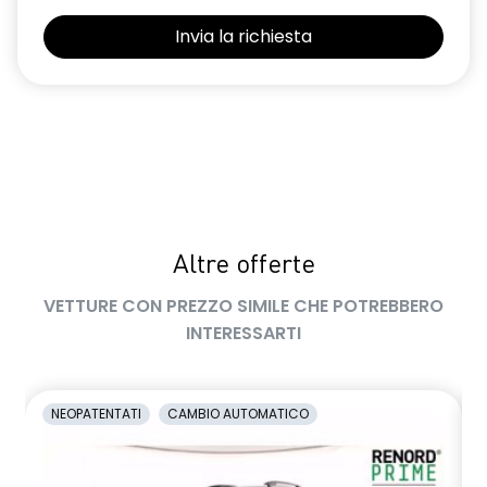
Selleria Stepway in tessuto blu e nero
Sensori di parcheggio posteriori
Shark Antenna
Sistema di controllo della pressione pneumatici indiretto
Sistema di rilevamento stato di vigilanza del conducente
Videocamera posteriore
Altre offerte
Volante in pelle TEP
VETTURE CON PREZZO SIMILE CHE POTREBBERO
Volante regolabile in altezza e profondità
INTERESSARTI
Voltante multifunzione
NEOPATENTATI
CAMBIO AUTOMATICO