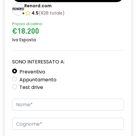
Barre tetto modulari nere
Renord.com
Bracciolo anteriore con vano portaoggetti
4.5
(
828
totale
)
Prezzo di Listino
Chiave pieghevole a 3 pulsanti
€18.200
Chiusura elettrica delle porte
Iva Esposta
Cruise Control
Distance warning avviso distanza di sicurezza
SONO INTERESSATO A:
Driver display con schermo TFT da 3,5''
Preventivo
Appuntamento
Eco Mode
Test drive
Emergency call soggetto alla disponibilità di rete
compatibile 2G/3G o 4G/5G in base al veicolo
Firma luminosa pixelata con fari full LED
HARM03
Illuminazione del bagagliaio