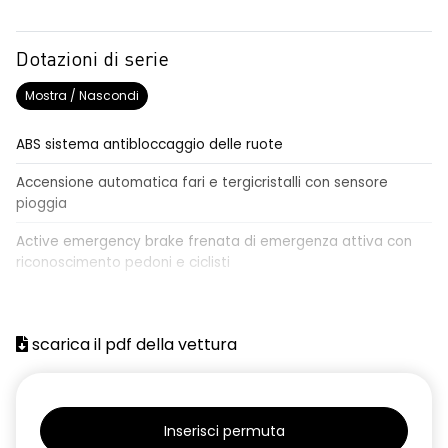
Dotazioni di serie
Mostra / Nascondi
ABS sistema antibloccaggio delle ruote
Accensione automatica fari e tergicristalli con sensore
pioggia
Active emergency brake frenata di emergenza attiva con
riconoscimento pedoni e ciclisti
Airbag frontale conducente e passeggero
Airbag laterali a tendina anteriori e posteriori
scarica il pdf della vettura
Alzacristalli anteriori elettrici, impulsionali lato conducente
Alzacristalli elettrici posteriori
Inserisci permuta