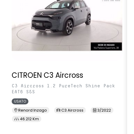
CITROEN C3 Aircross
C3 Aircross 1.2 PureTech Shine Pack
EAT6 S&S
USATO
Renord Inzago
C3 Aircross
3/2022
46.212 Km