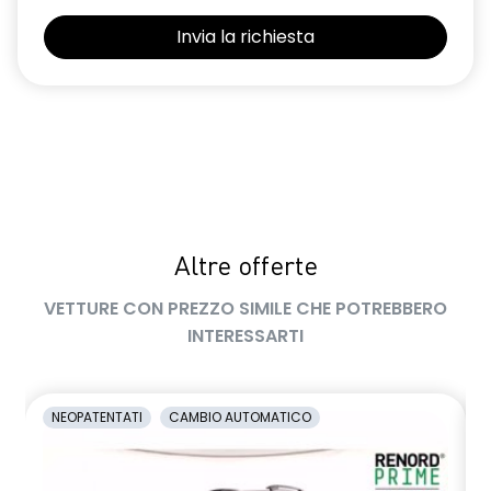
Selleria Stepway in tessuto blu e nero
Sensori di parcheggio posteriori
Shark Antenna
Sistema di controllo della pressione pneumatici indiretto
Sistema di rilevamento stato di vigilanza del conducente
Videocamera posteriore
Altre offerte
Volante in pelle TEP
VETTURE CON PREZZO SIMILE CHE POTREBBERO
Volante regolabile in altezza e profondità
INTERESSARTI
Voltante multifunzione
NEOPATENTATI
CAMBIO AUTOMATICO