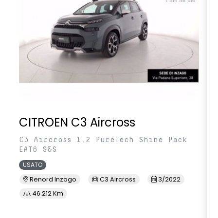
CITROEN C3 Aircross
C3 Aircross 1.2 PureTech Shine Pack
EAT6 S&S
USATO
Renord Inzago
C3 Aircross
3/2022
46.212 Km