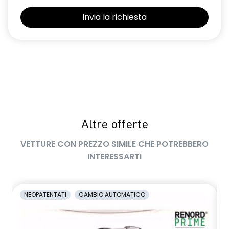
Selleria Stepway in tessuto blu e nero
Sensori di parcheggio posteriori
Shark Antenna
Sistema di controllo della pressione pneumatici indiretto
Sistema di rilevamento stato di vigilanza del conducente
Videocamera posteriore
Altre offerte
Volante in pelle TEP
VETTURE CON PREZZO SIMILE CHE POTREBBERO
Volante regolabile in altezza e profondità
INTERESSARTI
Voltante multifunzione
NEOPATENTATI
CAMBIO AUTOMATICO