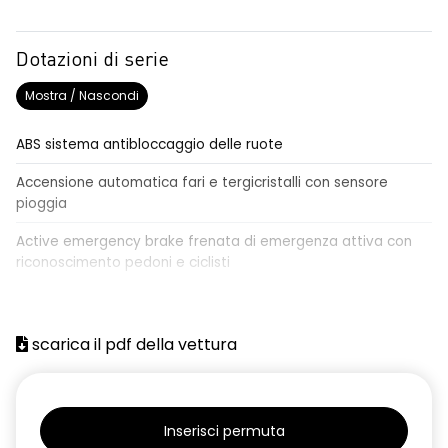
Dotazioni di serie
Mostra / Nascondi
ABS sistema antibloccaggio delle ruote
Accensione automatica fari e tergicristalli con sensore
pioggia
Active emergency brake frenata di emergenza attiva con
riconoscimento pedoni e ciclisti
Airbag frontale conducente e passeggero
Airbag laterali a tendina anteriori e posteriori
scarica il pdf della vettura
Alzacristalli anteriori elettrici, impulsionali lato conducente
Alzacristalli elettrici posteriori
Inserisci permuta