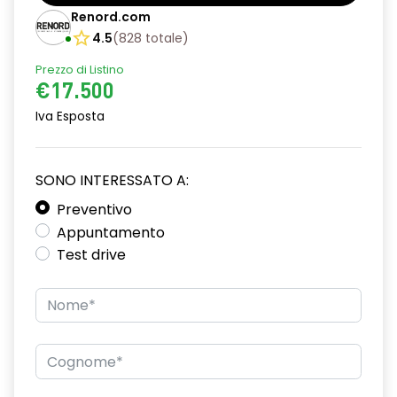
Barre tetto modulari nere
Renord.com
Bracciolo anteriore con vano portaoggetti
4.5
(
828
totale
)
Prezzo di Listino
Chiave pieghevole a 3 pulsanti
€17.500
Chiusura elettrica delle porte
Iva Esposta
Cruise Control
Distance warning avviso distanza di sicurezza
SONO INTERESSATO A:
Driver display con schermo TFT da 3,5''
Preventivo
Appuntamento
Eco Mode
Test drive
Emergency call soggetto alla disponibilità di rete
compatibile 2G/3G o 4G/5G in base al veicolo
Firma luminosa pixelata con fari full LED
HARM03
Illuminazione del bagagliaio