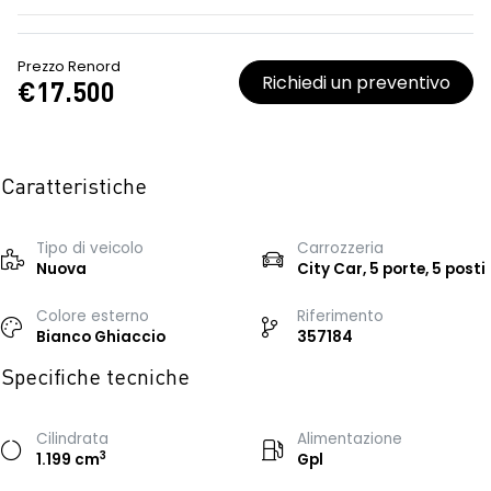
Prezzo Renord
Richiedi un preventivo
€17.500
Caratteristiche
Tipo di veicolo
Carrozzeria
Nuova
City Car, 5 porte, 5 posti
Colore esterno
Riferimento
Bianco Ghiaccio
357184
Specifiche tecniche
Cilindrata
Alimentazione
3
1.199 cm
Gpl