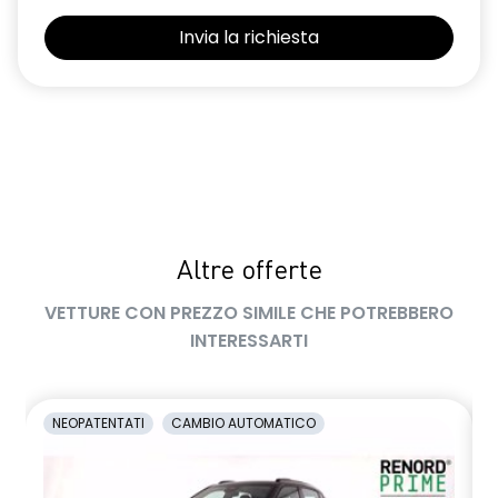
Selleria Stepway in tessuto blu e nero
Sensori di parcheggio posteriori
Shark Antenna
Sistema di controllo della pressione pneumatici indiretto
Sistema di rilevamento stato di vigilanza del conducente
Videocamera posteriore
Altre offerte
Volante in pelle TEP
VETTURE CON PREZZO SIMILE CHE POTREBBERO
Volante regolabile in altezza e profondità
INTERESSARTI
Voltante multifunzione
NEOPATENTATI
CAMBIO AUTOMATICO