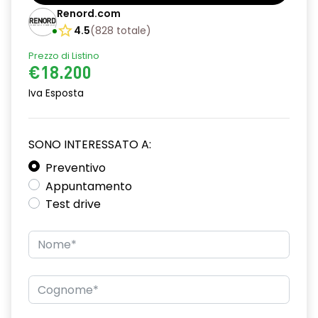
Barre tetto modulari nere
Renord.com
Bracciolo anteriore con vano portaoggetti
4.5
(
828
totale
)
Prezzo di Listino
Chiave pieghevole a 3 pulsanti
€18.200
Chiusura elettrica delle porte
Iva Esposta
Cruise Control
Distance warning avviso distanza di sicurezza
SONO INTERESSATO A:
Driver display con schermo TFT da 3,5''
Preventivo
Appuntamento
Eco Mode
Test drive
Emergency call soggetto alla disponibilità di rete
compatibile 2G/3G o 4G/5G in base al veicolo
Firma luminosa pixelata con fari full LED
HARM03
Illuminazione del bagagliaio