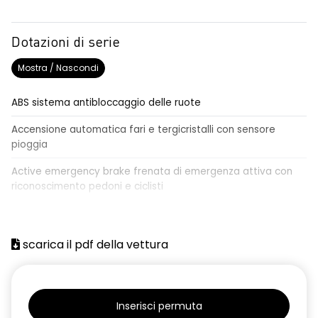
Dotazioni di serie
Mostra / Nascondi
ABS sistema antibloccaggio delle ruote
Accensione automatica fari e tergicristalli con sensore
pioggia
Active emergency brake frenata di emergenza attiva con
riconoscimento pedoni e ciclisti
Airbag frontale conducente e passeggero
Airbag laterali a tendina anteriori e posteriori
scarica il pdf della vettura
Alzacristalli anteriori elettrici, impulsionali lato conducente
Alzacristalli elettrici posteriori
Inserisci permuta