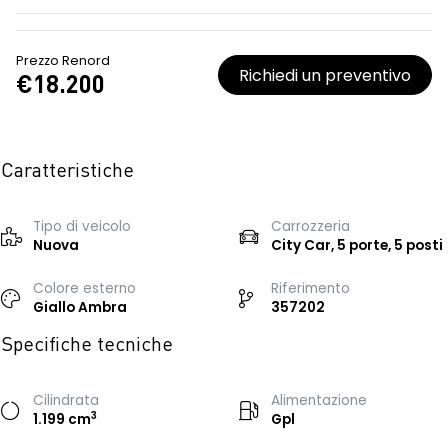
Prezzo Renord
Richiedi un preventivo
€18.200
Caratteristiche
Tipo di veicolo
Carrozzeria
Nuova
City Car, 5 porte, 5 posti
Colore esterno
Riferimento
Giallo Ambra
357202
Specifiche tecniche
Cilindrata
Alimentazione
3
1.199 cm
Gpl