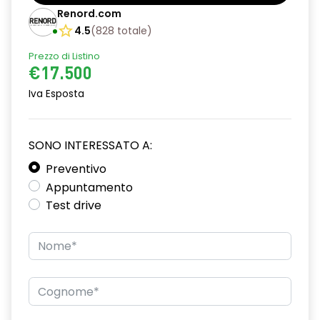
Barre tetto modulari nere
Renord.com
Bracciolo anteriore con vano portaoggetti
4.5
(
828
totale
)
Prezzo di Listino
Chiave pieghevole a 3 pulsanti
€17.500
Chiusura elettrica delle porte
Iva Esposta
Cruise Control
Distance warning avviso distanza di sicurezza
SONO INTERESSATO A:
Driver display con schermo TFT da 3,5''
Preventivo
Appuntamento
Eco Mode
Test drive
Emergency call soggetto alla disponibilità di rete
compatibile 2G/3G o 4G/5G in base al veicolo
Firma luminosa pixelata con fari full LED
HARM03
Illuminazione del bagagliaio