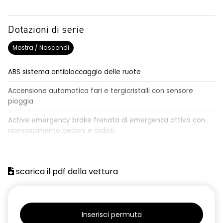
Dotazioni di serie
Mostra / Nascondi
ABS sistema antibloccaggio delle ruote
Accensione automatica fari e tergicristalli con sensore
pioggia
Active emergency brake frenata di emergenza attiva con
riconoscimento pedoni e ciclisti
Airbag frontale conducente e passeggero
Airbag laterali a tendina anteriori e posteriori
scarica il pdf della vettura
Alzacristalli anteriori elettrici, impulsionali lato conducente
Alzacristalli elettrici posteriori
Inserisci permuta