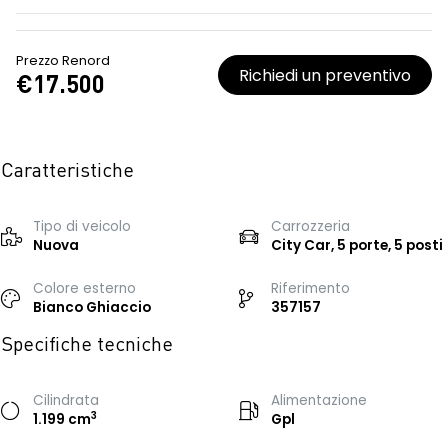
Prezzo Renord
Richiedi un preventivo
€17.500
Caratteristiche
Tipo di veicolo
Carrozzeria
Nuova
City Car, 5 porte, 5 posti
Colore esterno
Riferimento
Bianco Ghiaccio
357157
Specifiche tecniche
Cilindrata
Alimentazione
3
1.199 cm
Gpl