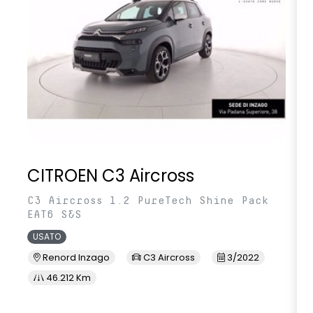
CITROEN C3 Aircross
C3 Aircross 1.2 PureTech Shine Pack
EAT6 S&S
USATO
Renord Inzago
C3 Aircross
3/2022
46.212 Km