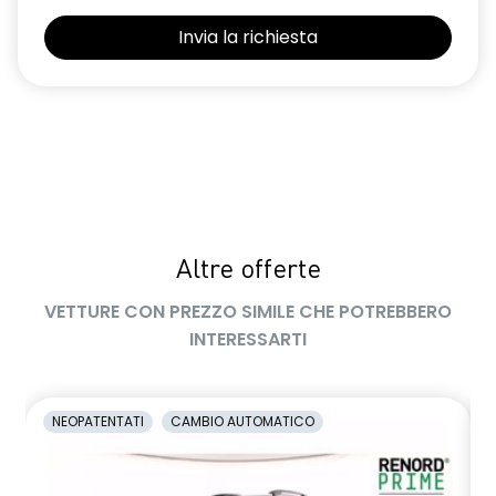
Selleria Stepway in tessuto blu e nero
Sensori di parcheggio posteriori
Shark Antenna
Sistema di controllo della pressione pneumatici indiretto
Sistema di rilevamento stato di vigilanza del conducente
Videocamera posteriore
Altre offerte
Volante in pelle TEP
VETTURE CON PREZZO SIMILE CHE POTREBBERO
Volante regolabile in altezza e profondità
INTERESSARTI
Voltante multifunzione
NEOPATENTATI
CAMBIO AUTOMATICO