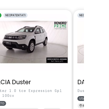
NEOPATENTATI
NEOPATENTATI
CIA Duster
DACIA Dus
ter 1.0 tce Expression Gpl
Duster 1.0 TC
 100cv
USATO
ATO
Renord MI Selva