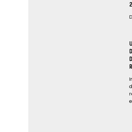
D
I
d
r
e