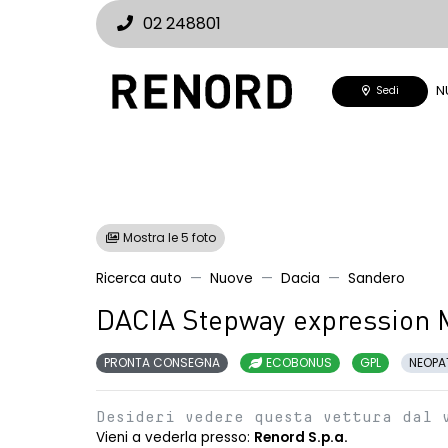
02 248801
N
Sedi
Mostra le 5 foto
Ricerca auto
Nuove
Dacia
Sandero
DACIA Stepway expression 
PRONTA CONSEGNA
ECOBONUS
GPL
NEOPA
Desideri vedere questa vettura dal 
Vieni a vederla presso:
Renord S.p.a.