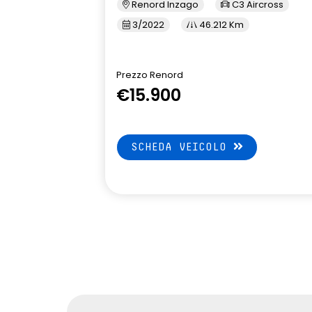
Renord Inzago
C3 Aircross
3/2022
46.212 Km
Prezzo Renord
€15.900
SCHEDA VEICOLO