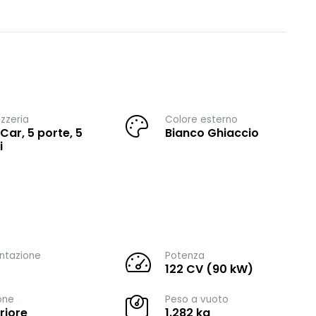
zzeria
Colore esterno
 Car, 5 porte, 5
Bianco Ghiaccio
i
ntazione
Potenza
122 CV (90 kW)
one
Peso a vuoto
riore
1.282 kg