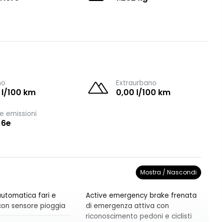
no
Extraurbano
 l/100 km
0,00 l/100 km
e emissioni
 6e
Mostra / Nascondi
utomatica fari e
Active emergency brake frenata
i con sensore pioggia
di emergenza attiva con
riconoscimento pedoni e ciclisti