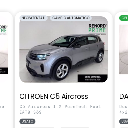
amento manuale
carrozzeria
cente regolabile in
Sedili con sistema isofix
NEOPATENTATI
CAMBIO AUTOMATICO
GPL
rcheggio posteriori
Shark Antenna
ilevamento stato di
Videocamera posteriore
l conducente
abile in altezza e
Voltante multifunzione
CITROEN C5 Aircross
DA
ne
C5 Aircross 1.2 PureTech Feel
Dus
EAT8 S&S
4x2
USATO
US