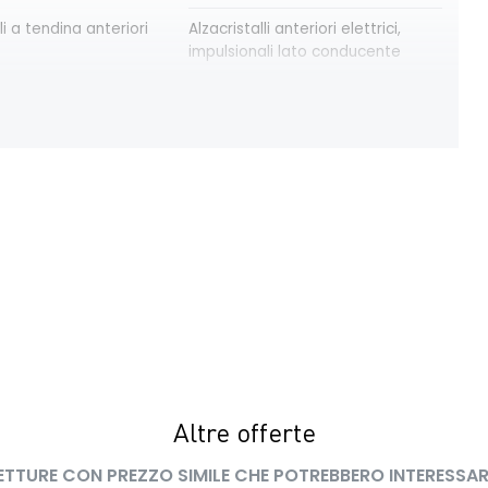
li a tendina anteriori
Alzacristalli anteriori elettrici,
impulsionali lato conducente
modulari nere
Bracciolo anteriore con vano
portaoggetti
trica delle porte
Cruise Control
ay con schermo TFT
Eco Mode
a pixelata con fari
HARM03
peed assistance ISA
Kit riparazione pneumatici
 LED con firma
Lunotto termico
Altre offerte
ETTURE CON PREZZO SIMILE CHE POTREBBERO INTERESSAR
interno con
Retrovisori esterni in tinta