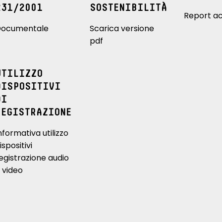
231/2001
SOSTENIBILITÀ
Report ac
ocumentale
Scarica versione
pdf
UTILIZZO
DISPOSITIVI
DI
REGISTRAZIONE
nformativa utilizzo
ispositivi
egistrazione audio
 video