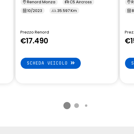
Renord Monza
C5 Aircross
R
10/2023
35.597 Km
8
Prezzo Renord
Prez
€17.490
€1
SCHEDA VEICOLO