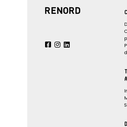
D
C
p
P
d
I
M
S