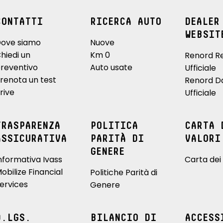
CONTATTI
RICERCA AUTO
DEALER
WEBSIT
ove siamo
Nuove
hiedi un
Km 0
Renord R
reventivo
Auto usate
Ufficiale
renota un test
Renord D
rive
Ufficiale
TRASPARENZA
POLITICA
CARTA 
ASSICURATIVA
PARITÀ DI
VALORI
GENERE
nformativa Ivass
Carta dei 
obilize Financial
Politiche Parità di
ervices
Genere
D.LGS.
BILANCIO DI
ACCESS