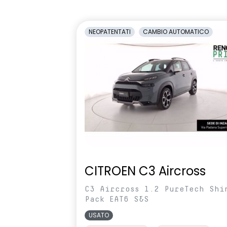
1/3-2/3
antiabbagli
Retrovisori laterali regolabili
Sedile condu
NEOPATENTATI
CAMBIO AUTOMATICO
elettricamente
altezza
Selleria Stepway in tessuto blu e
Sensori di pa
nero
Sistema di controllo della
Sistema di r
pressione pneumatici indiretto
vigilanza de
Volante in pelle TEP
Volante regol
profondità
CITROEN C3 Aircross
C3 Aircross 1.2 PureTech Shi
Pack EAT6 S&S
USATO