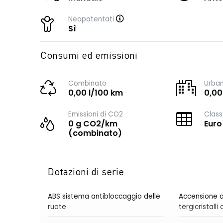
Neopatentati
Sì
Consumi ed emissioni
Combinato
Urba
0,00 l/100 km
0,00
Emissioni di CO2
Class
0 g CO2/km
Euro
(combinato)
Dotazioni di serie
ABS sistema antibloccaggio delle
Accensione a
ruote
tergicristall