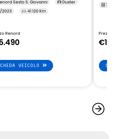
enord Sesto S. Giovanni
Duster
7/2023
3
/2023
41.120 Km
zo Renord
Prezzo Renord
5.490
€14.900
SCHEDA VEICOLO
SCHEDA VEI