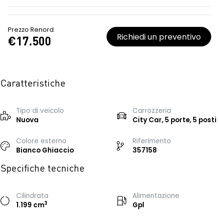
Prezzo Renord
Richiedi un preventivo
€17.500
Caratteristiche
Tipo di veicolo
Carrozzeria
Nuova
City Car, 5 porte, 5 posti
Colore esterno
Riferimento
Bianco Ghiaccio
357158
Specifiche tecniche
Cilindrata
Alimentazione
3
1.199 cm
Gpl