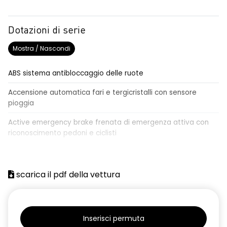
Dotazioni di serie
Mostra / Nascondi
ABS sistema antibloccaggio delle ruote
Accensione automatica fari e tergicristalli con sensore
pioggia
Active emergency brake frenata di emergenza attiva con
riconoscimento pedoni e ciclisti
Airbag frontale conducente e passeggero
Airbag laterali a tendina anteriori e posteriori
scarica il pdf della vettura
Alzacristalli anteriori elettrici, impulsionali lato conducente
Alzacristalli elettrici posteriori
Inserisci permuta