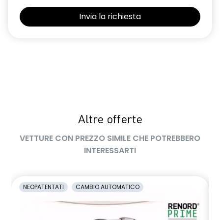
Selleria Stepway in tessuto blu e nero
Sensori di parcheggio posteriori
Shark Antenna
Sistema di controllo della pressione pneumatici indiretto
Sistema di rilevamento stato di vigilanza del conducente
Videocamera posteriore
Altre offerte
Volante in pelle TEP
VETTURE CON PREZZO SIMILE CHE POTREBBERO
Volante regolabile in altezza e profondità
INTERESSARTI
Voltante multifunzione
NEOPATENTATI
CAMBIO AUTOMATICO