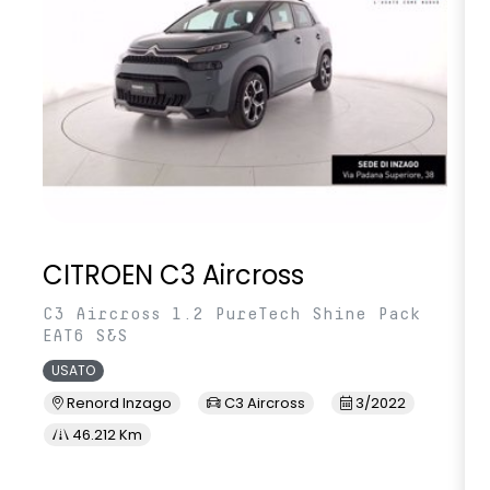
CITROEN C3 Aircross
C3 Aircross 1.2 PureTech Shine Pack
EAT6 S&S
USATO
Renord Inzago
C3 Aircross
3/2022
46.212 Km