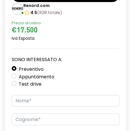
Barre tetto modulari nere
Renord.com
Bracciolo anteriore con vano portaoggetti
4.5
(
828
totale
)
Prezzo di Listino
Chiave pieghevole a 3 pulsanti
€17.500
Chiusura elettrica delle porte
Iva Esposta
Cruise Control
Distance warning avviso distanza di sicurezza
SONO INTERESSATO A:
Driver display con schermo TFT da 3,5''
Preventivo
Appuntamento
Eco Mode
Test drive
Emergency call soggetto alla disponibilità di rete
compatibile 2G/3G o 4G/5G in base al veicolo
Firma luminosa pixelata con fari full LED
HARM03
Illuminazione del bagagliaio