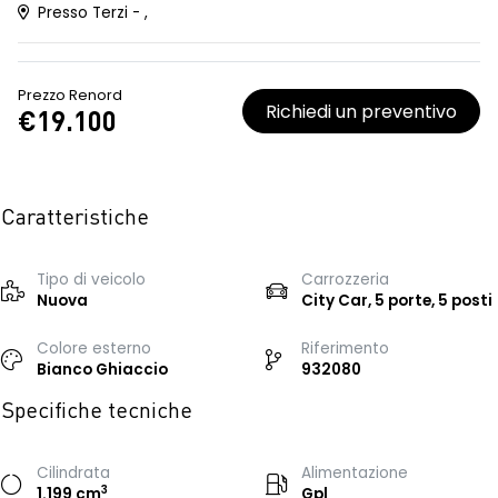
Presso Terzi - ,
Prezzo Renord
Richiedi un preventivo
€19.100
Caratteristiche
Tipo di veicolo
Carrozzeria
Nuova
City Car, 5 porte, 5 posti
Colore esterno
Riferimento
Bianco Ghiaccio
932080
Specifiche tecniche
Cilindrata
Alimentazione
3
1.199 cm
Gpl