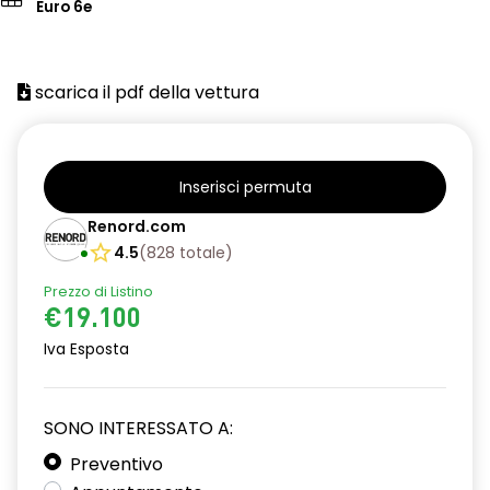
Euro 6e
scarica il pdf della vettura
Inserisci permuta
Renord.com
4.5
(
828
totale
)
Prezzo di Listino
€19.100
Iva Esposta
SONO INTERESSATO A:
Preventivo