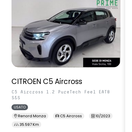
Volante regolabile in altezza e profondità
CITROEN C5 Aircross
C5 Aircross 1.2 PureTech Feel EAT8
S&S
USATO
Renord Monza
C5 Aircross
10/2023
35.597 Km