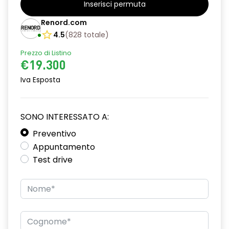
Inserisci permuta
Barre tetto modulari nere
Renord.com
Bracciolo anteriore con vano portaoggetti
4.5
(
828
totale
)
Prezzo di Listino
Cerchi da 16''
€19.300
Chiusura elettrica delle porte
Iva Esposta
Climatizzatore automatico
Cruise Control
SONO INTERESSATO A:
Design cerchi in lega TAMIA neri con coprimozzo in rame
Preventivo
Appuntamento
Distance warning avviso distanza di sicurezza
Test drive
Driver display 7''
Eco Mode
Emergency call soggetto alla disponibilità di rete
compatibile 2G/3G o 4G/5G in base al veicolo