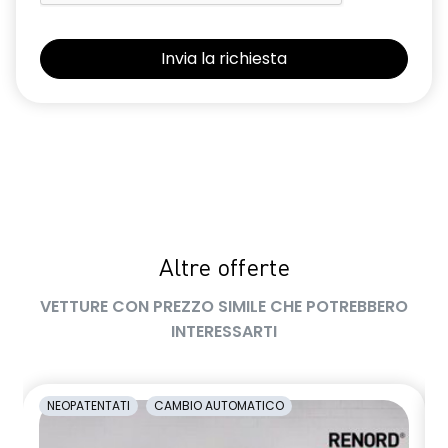
Panchetta ribaltabile frazionabile 1/3-2/3
Retrovisore interno con antiabbagliamento manuale
Retrovisori esterni non in tinta carrozzeria
Sedile conducente regolabile in altezza
Sedili con sistema isofix
Sensore angolo morto
Sensori di parcheggio anteriori e posteriori
Altre offerte
Shark Antenna
VETTURE CON PREZZO SIMILE CHE POTREBBERO
Sistema di accesso e avviamento senza chiave
INTERESSARTI
Sistema di controllo della pressione pneumatici indiretto
Sistema di rilevamento stato di vigilanza del conducente
NEOPATENTATI
CAMBIO AUTOMATICO
Volante in pelle TEP