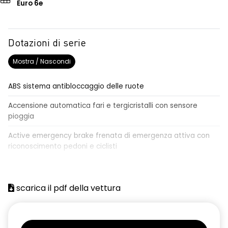
Euro 6e
Dotazioni di serie
Mostra / Nascondi
ABS sistema antibloccaggio delle ruote
Accensione automatica fari e tergicristalli con sensore
pioggia
Active emergency brake frenata di emergenza attiva con
riconoscimento pedoni e ciclisti
Airbag frontale conducente e passeggero
Airbag laterali a tendina anteriori e posteriori
scarica il pdf della vettura
Alzacristalli anteriori elettrici, impulsionali lato conducente
Alzacristalli elettrici posteriori