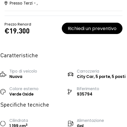
Presso Terzi - ,
Prezzo Renord
Richiedi un preventivo
€19.300
Caratteristiche
Tipo di veicolo
Carrozzeria
Nuova
City Car, 5 porte, 5 posti
Colore esterno
Riferimento
Verde Oxide
935794
Specifiche tecniche
Cilindrata
Alimentazione
3
1.199 cm
Gpl