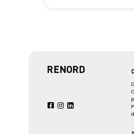
D
C
p
P
d