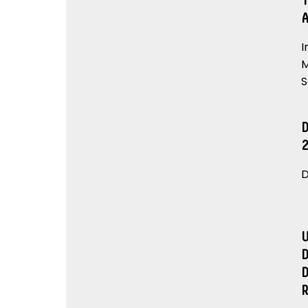
I
M
S
D