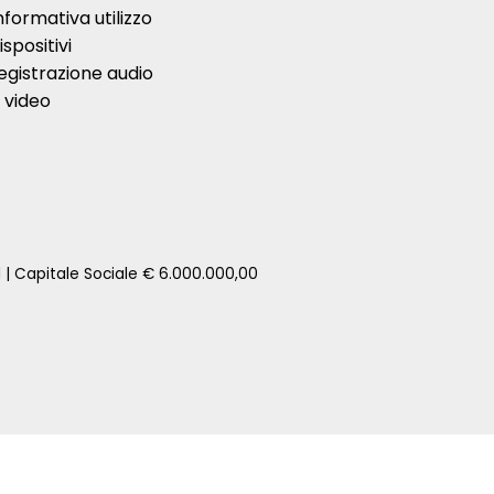
nformativa utilizzo
ispositivi
egistrazione audio
 video
1 | Capitale Sociale € 6.000.000,00
zione della tua auto senza impegno