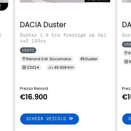
DACIA Duster
DA
l
Duster 1.0 tce Prestige up Gpl
Dus
4x2 100cv
US
USATO
R
Renord S.M. Siccomario
Duster
6
1/2024
45.008 Km
Prezzo Renord
Prez
€16.900
€1
SCHEDA VEICOLO