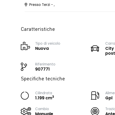
Presso Terzi - ,
Caratteristiche
Tipo di veicolo
Carro
Nuova
City
post
Riferimento
907771
Specifiche tecniche
Cilindrata
Alime
3
1.199 cm
Gpl
Cambio
Trazi
Manuale
Ante