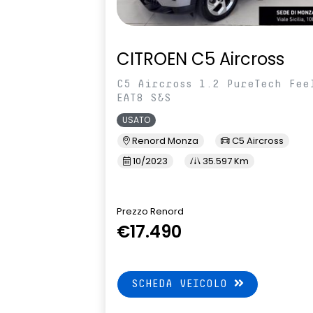
CITROEN C5 Aircross
C5 Aircross 1.2 PureTech Fee
EAT8 S&S
USATO
Renord Monza
C5 Aircross
10/2023
35.597 Km
Prezzo Renord
€17.490
SCHEDA VEICOLO