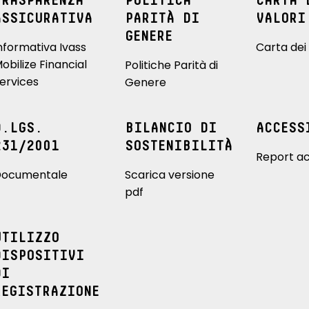
TRASPARENZA
POLITICA
CARTA 
ASSICURATIVA
PARITÀ DI
VALORI
GENERE
nformativa Ivass
Carta dei 
obilize Financial
Politiche Parità di
ervices
Genere
D.LGS.
BILANCIO DI
ACCESS
231/2001
SOSTENIBILITÀ
Report ac
ocumentale
Scarica versione
pdf
UTILIZZO
DISPOSITIVI
DI
REGISTRAZIONE