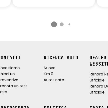
CONTATTI
RICERCA AUTO
DEALER
WEBSIT
ove siamo
Nuove
hiedi un
Km 0
Renord R
reventivo
Auto usate
Ufficiale
renota un test
Renord D
rive
Ufficiale