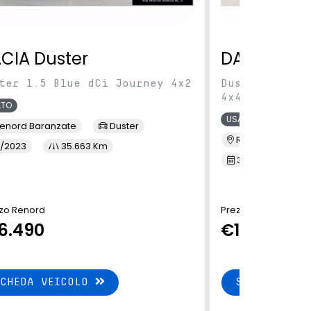
CIA Duster
DACIA Dus
ter 1.5 Blue dCi Journey 4x2
Duster 1.5 Bl
4x4
ATO
USATO
enord Baranzate
Duster
Renord Inzago
/2023
35.663 Km
3/2023
7
zo Renord
Prezzo Renord
6.490
€19.900
SCHEDA VEICOLO
SCHEDA VEI