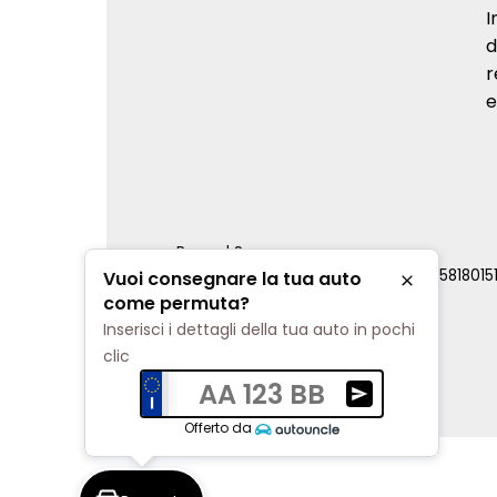
I
d
r
e
Renord S.p.a.
REA Milano 810796 | P.IVA e C.F. 0085818015
Vuoi consegnare la tua auto
Chiudi
Cookie Policy
come permuta?
Privacy Policy
Inserisci i dettagli della tua auto in pochi
Impostazioni di tracciamento
clic
AA 123 BB
Ricevi una valuta
Offerto da