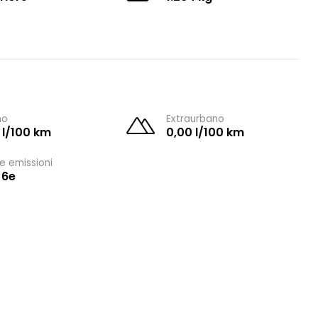
no
Extraurbano
 l/100 km
0,00 l/100 km
e emissioni
 6e