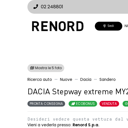
02 248801
N
Sedi
Mostra le 5 foto
Ricerca auto
Nuove
Dacia
Sandero
DACIA Stepway extreme MY
PRONTA CONSEGNA
ECOBONUS
VENDUTA
G
Desideri vedere questa vettura dal 
Vieni a vederla presso:
Renord S.p.a.