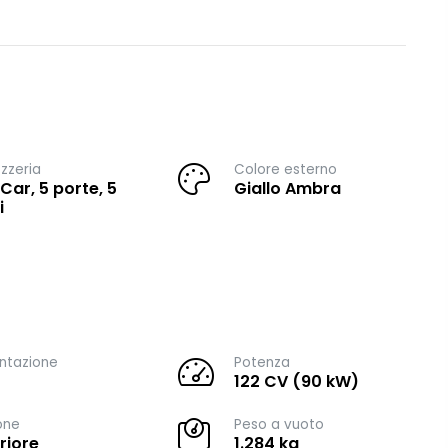
zzeria
Colore esterno
 Car, 5 porte, 5
Giallo Ambra
i
ntazione
Potenza
122 CV (90 kW)
one
Peso a vuoto
riore
1.284 kg