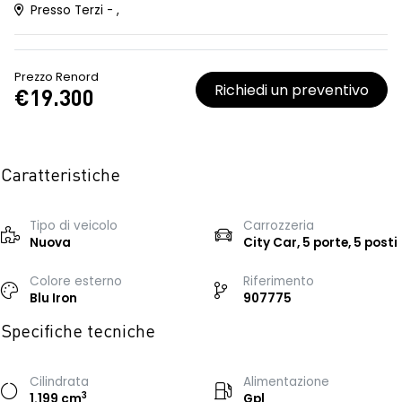
Presso Terzi - ,
Prezzo Renord
Richiedi un preventivo
€19.300
Caratteristiche
Tipo di veicolo
Carrozzeria
Nuova
City Car, 5 porte, 5 posti
Colore esterno
Riferimento
Blu Iron
907775
Specifiche tecniche
Cilindrata
Alimentazione
3
1.199 cm
Gpl