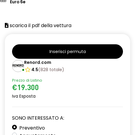
Euro 6e
scarica il pdf della vettura
Inserisci permuta
Renord.com
4.5
(
828
totale
)
Prezzo di Listino
€19.300
Iva Esposta
SONO INTERESSATO A:
Preventivo