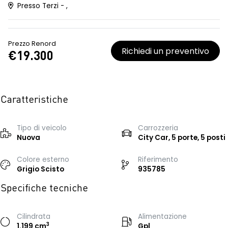
Presso Terzi - ,
Prezzo Renord
Richiedi un preventivo
€19.300
Caratteristiche
Tipo di veicolo
Carrozzeria
Nuova
City Car, 5 porte, 5 posti
Colore esterno
Riferimento
Grigio Scisto
935785
Specifiche tecniche
Cilindrata
Alimentazione
3
1.199 cm
Gpl