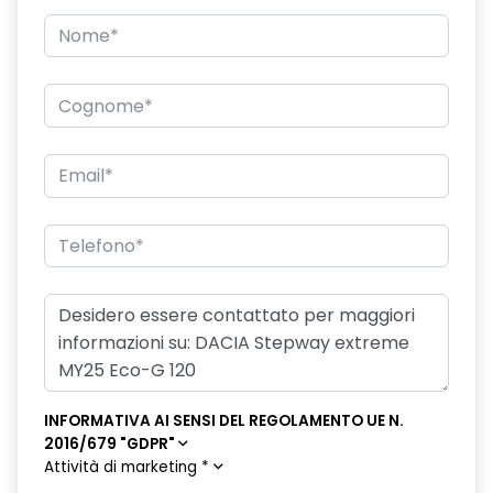
Firma luminosa pixelata con fari full LED
Freno di stazionamento elettrico
HARM04
Illuminazione del bagagliaio
Intelligent speed assistance ISA
Keyless Entry
Kit riparazione pneumatici
Lane departure warning avviso superamento linea con Lane
Keep Assist
Luci diurne a LED con firma luminosa
INFORMATIVA AI SENSI DEL REGOLAMENTO UE N.
Lunotto termico
2016/679 "GDPR"
Attività di marketing
*
Panchetta ribaltabile frazionabile 1/3-2/3