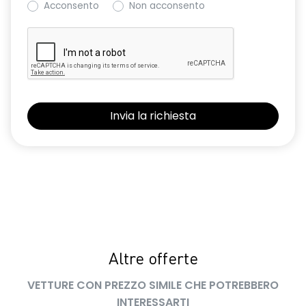
Acconsento
Non acconsento
Retrovisore interno con antiabbagliamento manuale
Retrovisori esterni non in tinta carrozzeria
Sedile conducente regolabile in altezza
Sedili con sistema isofix
Sensore angolo morto
Sensori di parcheggio anteriori e posteriori
Shark Antenna
Sistema di accesso e avviamento senza chiave
Sistema di controllo della pressione pneumatici indiretto
Sistema di rilevamento stato di vigilanza del conducente
Altre offerte
Volante in pelle TEP
VETTURE CON PREZZO SIMILE CHE POTREBBERO
INTERESSARTI
Volante regolabile in altezza e profondità