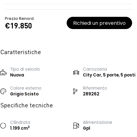
Prezzo Renord
Richiedi un preventivo
€19.850
Caratteristiche
Tipo di veicolo
Carrozzeria
Nuova
City Car, 5 porte, 5 posti
Colore esterno
Riferimento
Grigio Scisto
289262
Specifiche tecniche
Cilindrata
Alimentazione
3
1.199 cm
Gpl