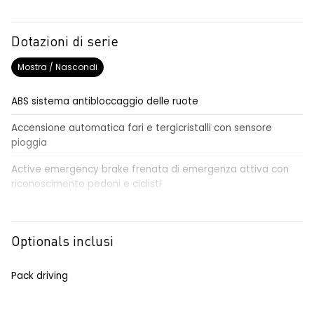
Dotazioni di serie
Mostra / Nascondi
ABS sistema antibloccaggio delle ruote
Accensione automatica fari e tergicristalli con sensore
pioggia
Active emergency brake frenata di emergenza attiva con
riconoscimento pedoni e ciclisti
Airbag frontale conducente e passeggero
Airbag laterali a tendina anteriori e posteriori
Optionals inclusi
Alzacristalli anteriori elettrici, impulsionali lato conducente
Pack driving
Alzacristalli elettrici posteriori