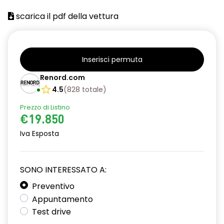
Barre tetto modulari nere
scarica il pdf della vettura
Bracciolo anteriore con vano portaoggetti
Cerchi da 16''
Chiusura elettrica delle porte
Inserisci permuta
Renord.com
Climatizzatore automatico
4.5
(
828
totale
)
Cruise Control
Prezzo di Listino
Design cerchi in lega TAMIA neri con coprimozzo in rame
€19.850
Iva Esposta
Distance warning avviso distanza di sicurezza
Driver display 7''
SONO INTERESSATO A:
Eco Mode
Preventivo
Emergency call soggetto alla disponibilità di rete
Appuntamento
compatibile 2G/3G o 4G/5G in base al veicolo
Test drive
Fari fendinebbia