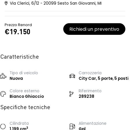
Via Clerici, 6/12 - 20099 Sesto San Giovanni, MI
Prezzo Renord
Richiedi un preventivo
€19.150
Caratteristiche
Tipo di veicolo
Carrozzeria
Nuova
City Car, 5 porte, 5 posti
Colore esterno
Riferimento
Bianco Ghiaccio
289238
Specifiche tecniche
Cilindrata
Alimentazione
3
1.199 cm
Gpl