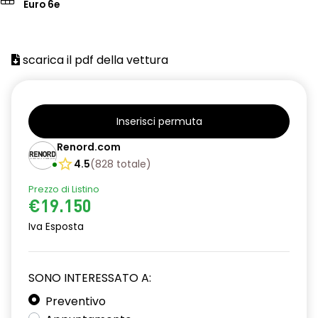
Euro 6e
scarica il pdf della vettura
Inserisci permuta
Renord.com
4.5
(
828
totale
)
Prezzo di Listino
€19.150
Iva Esposta
SONO INTERESSATO A:
Preventivo