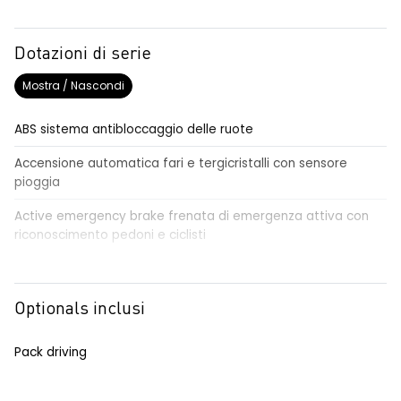
Dotazioni di serie
Mostra / Nascondi
ABS sistema antibloccaggio delle ruote
Accensione automatica fari e tergicristalli con sensore
pioggia
Active emergency brake frenata di emergenza attiva con
riconoscimento pedoni e ciclisti
Airbag frontale conducente e passeggero
Airbag laterali a tendina anteriori e posteriori
Optionals inclusi
Alzacristalli anteriori elettrici, impulsionali lato conducente
Pack driving
Alzacristalli elettrici posteriori