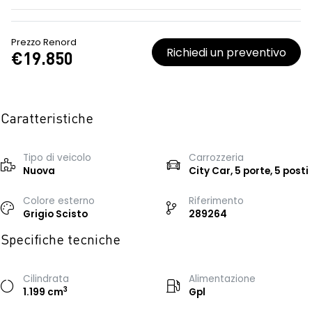
Prezzo Renord
Richiedi un preventivo
€19.850
Caratteristiche
Tipo di veicolo
Carrozzeria
Nuova
City Car, 5 porte, 5 posti
Colore esterno
Riferimento
Grigio Scisto
289264
Specifiche tecniche
Cilindrata
Alimentazione
3
1.199 cm
Gpl