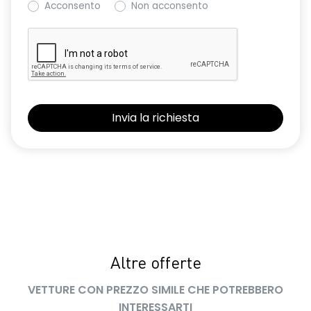
Acconsento
Non acconsento
Retrovisore interno con antiabbagliamento manuale
Retrovisori esterni non in tinta carrozzeria
Sedile conducente regolabile in altezza
Sedili con sistema isofix
Sensore angolo morto
Sensori di parcheggio anteriori e posteriori
Shark Antenna
Sistema di accesso e avviamento senza chiave
Sistema di controllo della pressione pneumatici indiretto
Sistema di rilevamento stato di vigilanza del conducente
Altre offerte
Volante in pelle TEP
VETTURE CON PREZZO SIMILE CHE POTREBBERO
INTERESSARTI
Volante regolabile in altezza e profondità