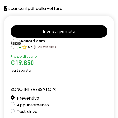
Barre tetto modulari nere
scarica il pdf della vettura
Bracciolo anteriore con vano portaoggetti
Cerchi da 16''
Chiusura elettrica delle porte
Inserisci permuta
Renord.com
Climatizzatore automatico
4.5
(
828
totale
)
Cruise Control
Prezzo di Listino
Design cerchi in lega TAMIA neri con coprimozzo in rame
€19.850
Iva Esposta
Distance warning avviso distanza di sicurezza
Driver display 7''
SONO INTERESSATO A:
Eco Mode
Preventivo
Emergency call soggetto alla disponibilità di rete
Appuntamento
compatibile 2G/3G o 4G/5G in base al veicolo
Test drive
Fari fendinebbia