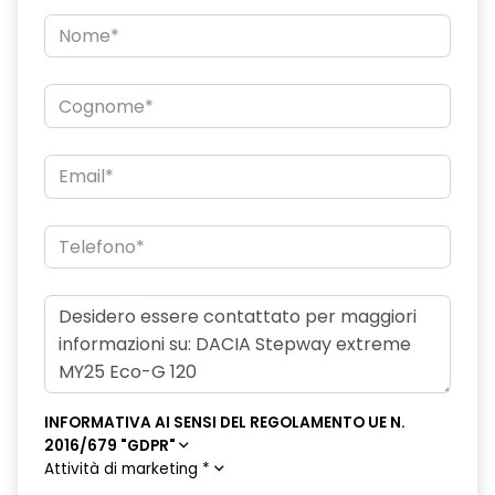
Firma luminosa pixelata con fari full LED
Freno di stazionamento elettrico
HARM04
Illuminazione del bagagliaio
Intelligent speed assistance ISA
Keyless Entry
Kit riparazione pneumatici
Lane departure warning avviso superamento linea con Lane
Keep Assist
Luci diurne a LED con firma luminosa
INFORMATIVA AI SENSI DEL REGOLAMENTO UE N.
Lunotto termico
2016/679 "GDPR"
Attività di marketing
*
Panchetta ribaltabile frazionabile 1/3-2/3