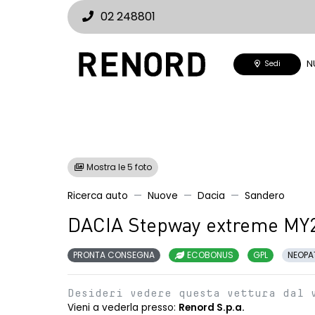
02 248801
N
Sedi
Mostra le 5 foto
Ricerca auto
Nuove
Dacia
Sandero
DACIA Stepway extreme MY
PRONTA CONSEGNA
ECOBONUS
GPL
NEOPA
Desideri vedere questa vettura dal 
Vieni a vederla presso:
Renord S.p.a.