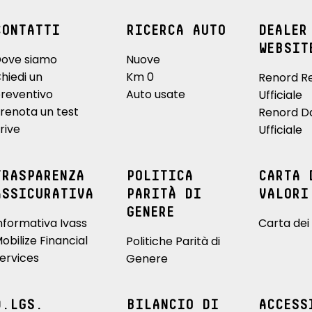
CONTATTI
RICERCA AUTO
DEALER
WEBSIT
ove siamo
Nuove
hiedi un
Km 0
Renord R
reventivo
Auto usate
Ufficiale
renota un test
Renord D
rive
Ufficiale
TRASPARENZA
POLITICA
CARTA 
ASSICURATIVA
PARITÀ DI
VALORI
GENERE
nformativa Ivass
Carta dei 
obilize Financial
Politiche Parità di
ervices
Genere
D.LGS.
BILANCIO DI
ACCESS