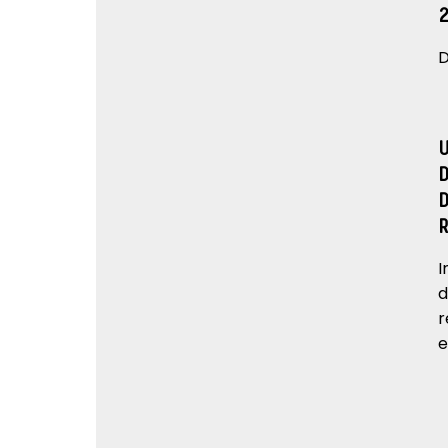
D
I
d
r
e