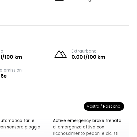
no
Extraurbano
 l/100 km
0,00 l/100 km
e emissioni
 6e
Mostra / Nascondi
utomatica fari e
Active emergency brake frenata
i con sensore pioggia
di emergenza attiva con
riconoscimento pedoni e ciclisti