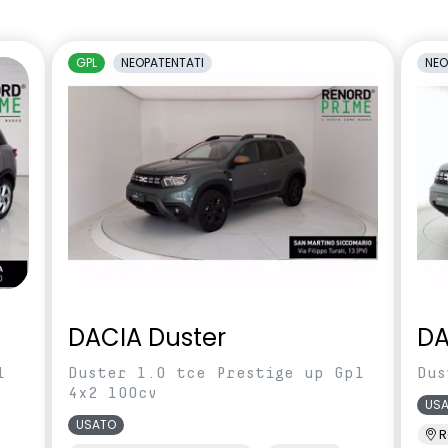
Assist
ico
Panchetta ribaltabile frazionabile
GPL
NEOPATENTATI
NEO
1/3-2/3
terni non in tinta
Sedile conducente regolabile in
altezza
olo morto
Sensori di parcheggio anteriori e
posteriori
accesso e avviamento
Sistema di controllo della
pressione pneumatici indiretto
lle TEP
Volante regolabile in altezza e
profondità
DACIA Duster
DA
l
Duster 1.0 tce Prestige up Gpl
Dus
4x2 100cv
US
USATO
R