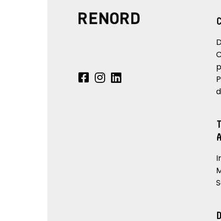
D
C
p
P
d
I
M
S