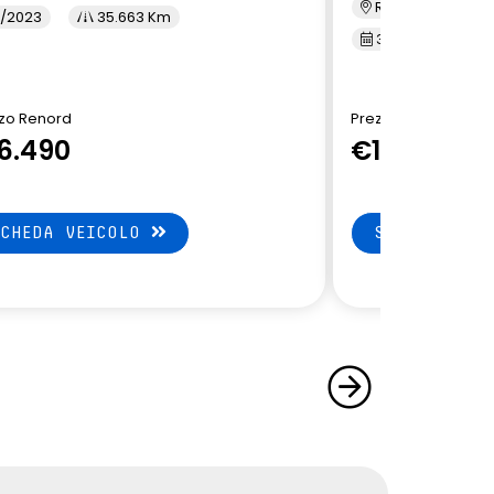
Renord Inzago
/2023
35.663 Km
3/2023
7
zo Renord
Prezzo Renord
6.490
€19.900
SCHEDA VEICOLO
SCHEDA VEI