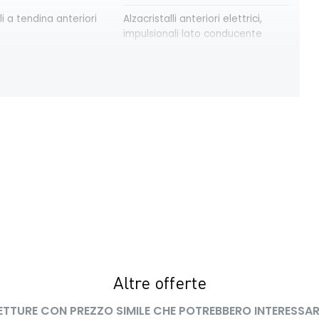
li a tendina anteriori
Alzacristalli anteriori elettrici,
impulsionali lato conducente
modulari nere
Bracciolo anteriore con vano
portaoggetti
trica delle porte
Climatizzatore automatico
 in lega TAMIA neri
Distance warning avviso distanza
zo in rame
di sicurezza
Emergency call soggetto alla
disponibilità di rete compatibile
2G/3G o 4G/5G in base al veicolo
a pixelata con fari
Freno di stazionamento elettrico
 del bagagliaio
Intelligent speed assistance ISA
Altre offerte
ne pneumatici
Lane departure warning avviso
ETTURE CON PREZZO SIMILE CHE POTREBBERO INTERESSAR
superamento linea con Lane Keep