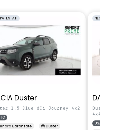
PATENTATI
NEOPATENTATI
CIA Duster
DACIA Dus
ter 1.5 Blue dCi Journey 4x2
Duster 1.5 Bl
4x4
ATO
USATO
enord Baranzate
Duster