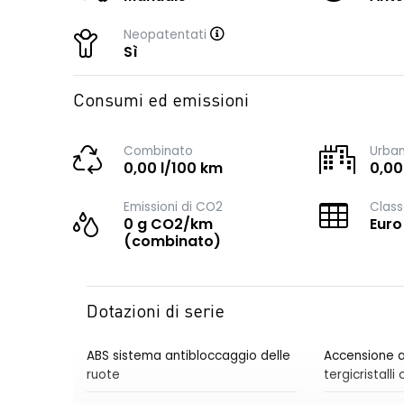
Neopatentati
Sì
Consumi ed emissioni
Combinato
Urba
0,00 l/100 km
0,00
Emissioni di CO2
Class
0 g CO2/km
Euro
(combinato)
Dotazioni di serie
ABS sistema antibloccaggio delle
Accensione a
ruote
tergicristall