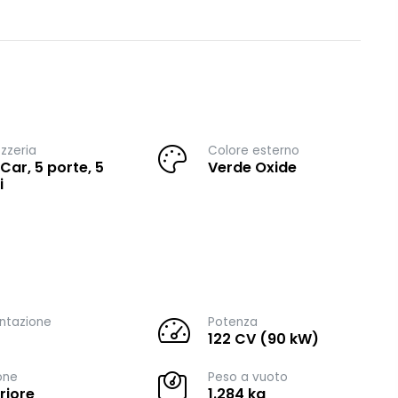
zzeria
Colore esterno
 Car, 5 porte, 5
Verde Oxide
i
ntazione
Potenza
122 CV (90 kW)
one
Peso a vuoto
riore
1.284 kg