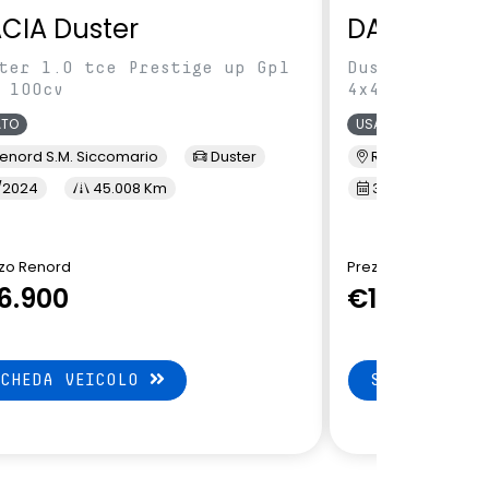
CIA Duster
DACIA Dus
ter 1.0 tce Prestige up Gpl
Duster 1.5 Bl
 100cv
4x4
ATO
USATO
enord S.M. Siccomario
Duster
Renord Inzago
/2024
45.008 Km
3/2023
7
zo Renord
Prezzo Renord
6.900
€19.900
SCHEDA VEICOLO
SCHEDA VEI