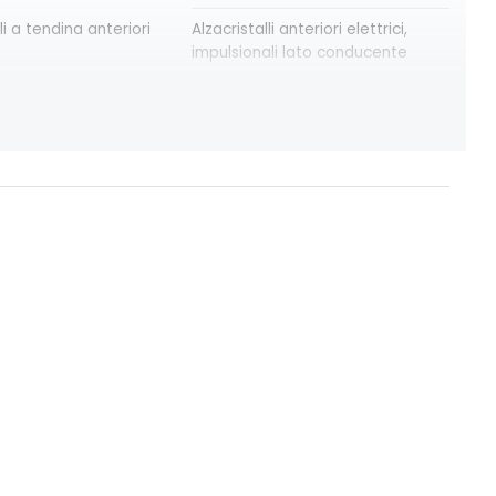
li a tendina anteriori
Alzacristalli anteriori elettrici,
impulsionali lato conducente
modulari nere
Bracciolo anteriore con vano
portaoggetti
trica delle porte
Climatizzatore automatico
 in lega TAMIA neri
Distance warning avviso distanza
zo in rame
di sicurezza
Emergency call soggetto alla
disponibilità di rete compatibile
2G/3G o 4G/5G in base al veicolo
a pixelata con fari
Freno di stazionamento elettrico
 del bagagliaio
Intelligent speed assistance ISA
ne pneumatici
Lane departure warning avviso
superamento linea con Lane Keep