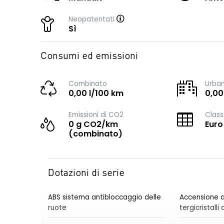
Neopatentati
Sì
Consumi ed emissioni
Combinato
Urba
0,00 l/100 km
0,00
Emissioni di CO2
Class
0 g CO2/km
Euro
(combinato)
Dotazioni di serie
ABS sistema antibloccaggio delle
Accensione a
ruote
tergicristall