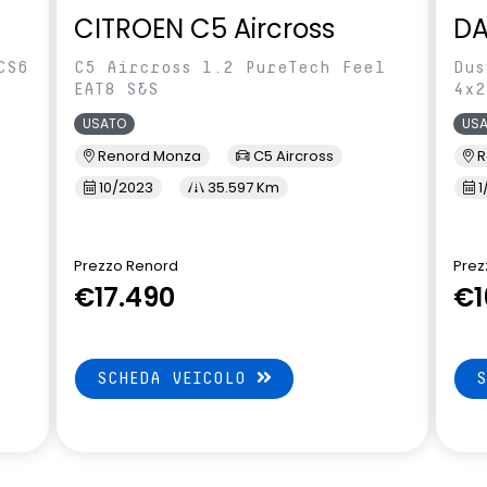
CITROEN C5 Aircross
DA
CS6
C5 Aircross 1.2 PureTech Feel
Dus
EAT8 S&S
4x2
USATO
US
Renord Monza
C5 Aircross
R
10/2023
35.597 Km
1
Prezzo Renord
Prez
€17.490
€1
SCHEDA VEICOLO