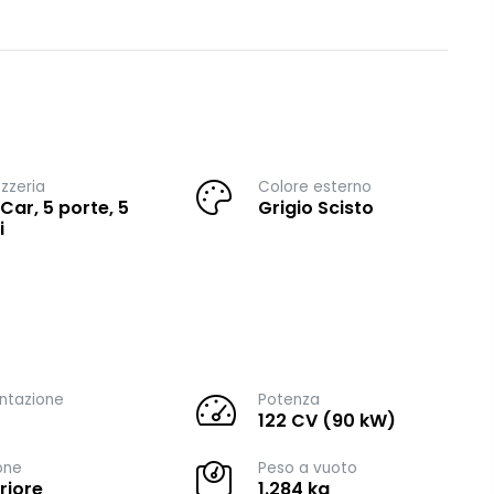
zzeria
Colore esterno
 Car, 5 porte, 5
Grigio Scisto
i
ntazione
Potenza
122 CV (90 kW)
one
Peso a vuoto
riore
1.284 kg