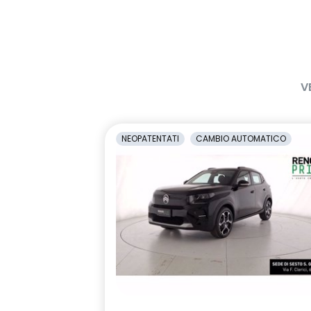
Luci diurne a LED con firma
Lunotto term
luminosa
Retrovisore interno con
Retrovisori es
V
antiabbagliamento manuale
carrozzeria
Sedili con sistema isofix
Sensore ang
NEOPATENTATI
CAMBIO AUTOMATICO
Shark Antenna
Sistema di 
senza chiave
Sistema di rilevamento stato di
Volante in pe
vigilanza del conducente