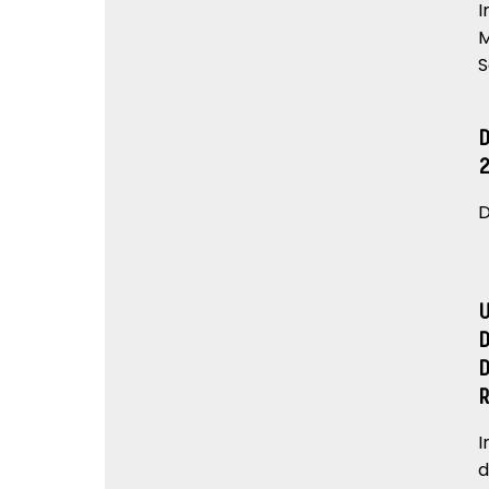
I
M
S
D
I
d