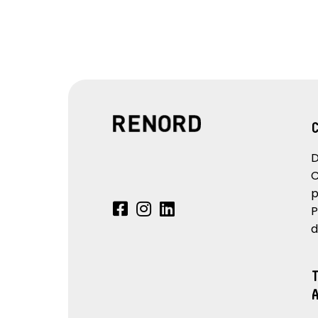
D
C
p
P
d