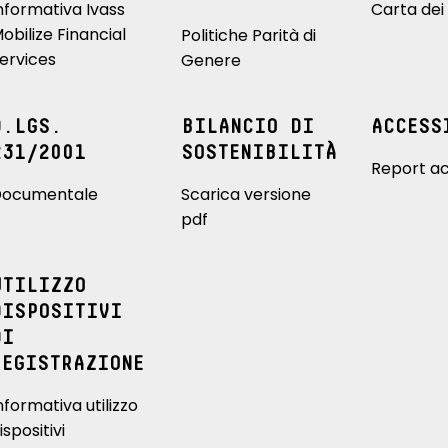
nformativa Ivass
Carta dei 
obilize Financial
Politiche Parità di
ervices
Genere
D.LGS.
BILANCIO DI
ACCESS
231/2001
SOSTENIBILITÀ
Report ac
ocumentale
Scarica versione
pdf
UTILIZZO
DISPOSITIVI
DI
REGISTRAZIONE
nformativa utilizzo
ispositivi