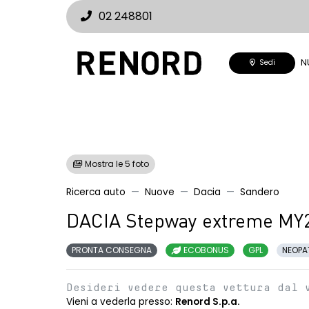
02 248801
N
Sedi
Mostra le 5 foto
Ricerca auto
Nuove
Dacia
Sandero
DACIA Stepway extreme MY
PRONTA CONSEGNA
ECOBONUS
GPL
NEOPA
Desideri vedere questa vettura dal 
Vieni a vederla presso:
Renord S.p.a.