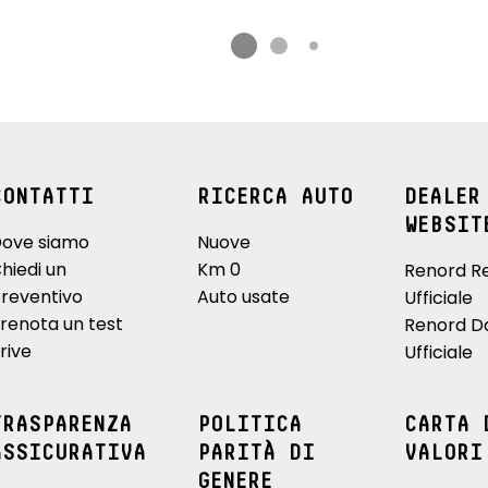
CONTATTI
RICERCA AUTO
DEALER
WEBSIT
ove siamo
Nuove
hiedi un
Km 0
Renord R
reventivo
Auto usate
Ufficiale
renota un test
Renord D
rive
Ufficiale
TRASPARENZA
POLITICA
CARTA 
ASSICURATIVA
PARITÀ DI
VALORI
GENERE