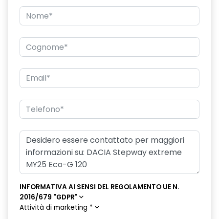
Firma luminosa pixelata con fari full LED
Freno di stazionamento elettrico
HARM04
Illuminazione del bagagliaio
Intelligent speed assistance ISA
Keyless Entry
Kit riparazione pneumatici
Lane departure warning avviso superamento linea con Lane
Keep Assist
Luci diurne a LED con firma luminosa
INFORMATIVA AI SENSI DEL REGOLAMENTO UE N.
Lunotto termico
2016/679 "GDPR"
Attività di marketing
*
Panchetta ribaltabile frazionabile 1/3-2/3