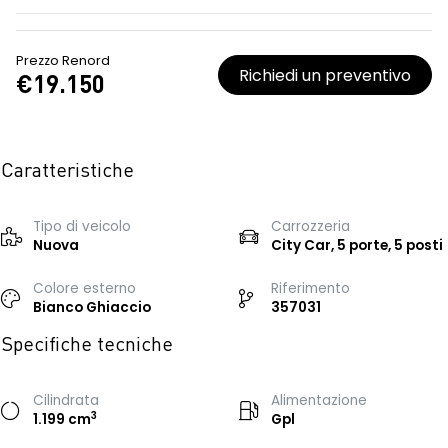
Prezzo Renord
Richiedi un preventivo
€19.150
Caratteristiche
Tipo di veicolo
Carrozzeria
Nuova
City Car, 5 porte, 5 posti
Colore esterno
Riferimento
Bianco Ghiaccio
357031
Specifiche tecniche
Cilindrata
Alimentazione
3
1.199 cm
Gpl