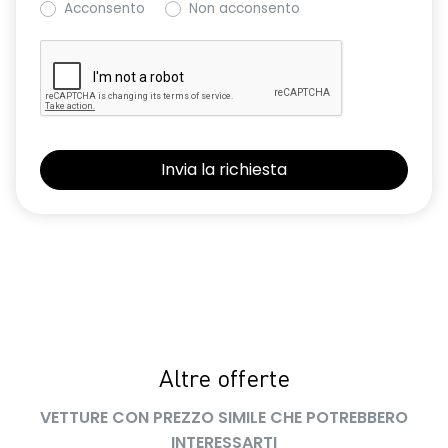
Acconsento
Non acconsento
Retrovisore interno con antiabbagliamento manuale
Retrovisori esterni non in tinta carrozzeria
Sedile conducente regolabile in altezza
Sedili con sistema isofix
Sensore angolo morto
Sensori di parcheggio anteriori e posteriori
Shark Antenna
Sistema di accesso e avviamento senza chiave
Sistema di controllo della pressione pneumatici indiretto
Sistema di rilevamento stato di vigilanza del conducente
Altre offerte
Volante in pelle TEP
VETTURE CON PREZZO SIMILE CHE POTREBBERO
INTERESSARTI
Volante regolabile in altezza e profondità