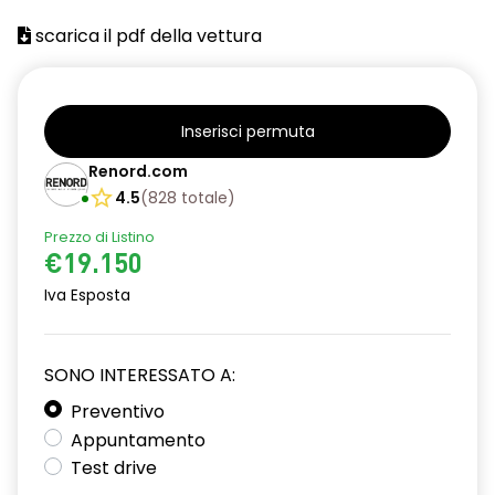
Barre tetto modulari nere
scarica il pdf della vettura
Bracciolo anteriore con vano portaoggetti
Cerchi da 16''
Chiusura elettrica delle porte
Inserisci permuta
Renord.com
Climatizzatore automatico
4.5
(
828
totale
)
Cruise Control
Prezzo di Listino
Design cerchi in lega TAMIA neri con coprimozzo in rame
€19.150
Iva Esposta
Distance warning avviso distanza di sicurezza
Driver display 7''
SONO INTERESSATO A:
Eco Mode
Preventivo
Emergency call soggetto alla disponibilità di rete
Appuntamento
compatibile 2G/3G o 4G/5G in base al veicolo
Test drive
Fari fendinebbia