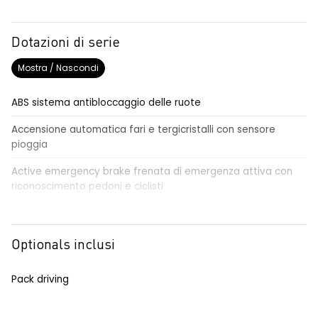
Dotazioni di serie
Mostra / Nascondi
ABS sistema antibloccaggio delle ruote
Accensione automatica fari e tergicristalli con sensore
pioggia
Active emergency brake frenata di emergenza attiva con
riconoscimento pedoni e ciclisti
Airbag frontale conducente e passeggero
Airbag laterali a tendina anteriori e posteriori
Optionals inclusi
Alzacristalli anteriori elettrici, impulsionali lato conducente
Pack driving
Alzacristalli elettrici posteriori