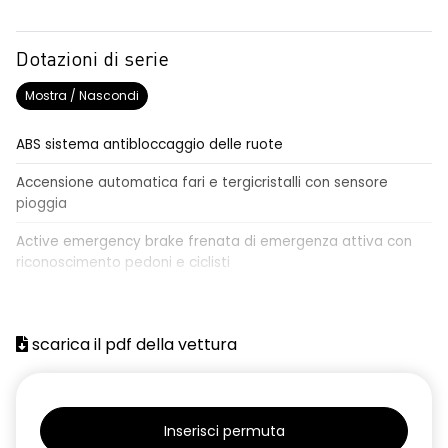
Dotazioni di serie
Mostra / Nascondi
ABS sistema antibloccaggio delle ruote
Accensione automatica fari e tergicristalli con sensore
pioggia
Active emergency brake frenata di emergenza attiva con
riconoscimento pedoni e ciclisti
Airbag frontale conducente e passeggero
Airbag laterali a tendina anteriori e posteriori
scarica il pdf della vettura
Alzacristalli anteriori elettrici, impulsionali lato conducente
Alzacristalli elettrici posteriori
Inserisci permuta