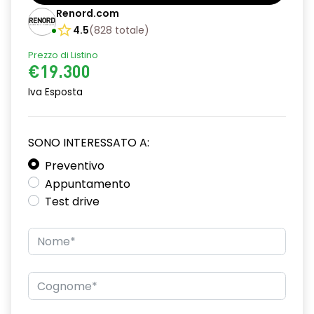
Barre tetto modulari nere
Renord.com
Bracciolo anteriore con vano portaoggetti
4.5
(
828
totale
)
Prezzo di Listino
Cerchi da 16''
€19.300
Chiusura elettrica delle porte
Iva Esposta
Climatizzatore automatico
Cruise Control
SONO INTERESSATO A:
Design cerchi in lega TAMIA neri con coprimozzo in rame
Preventivo
Appuntamento
Distance warning avviso distanza di sicurezza
Test drive
Driver display 7''
Eco Mode
Emergency call soggetto alla disponibilità di rete
compatibile 2G/3G o 4G/5G in base al veicolo
Fari fendinebbia