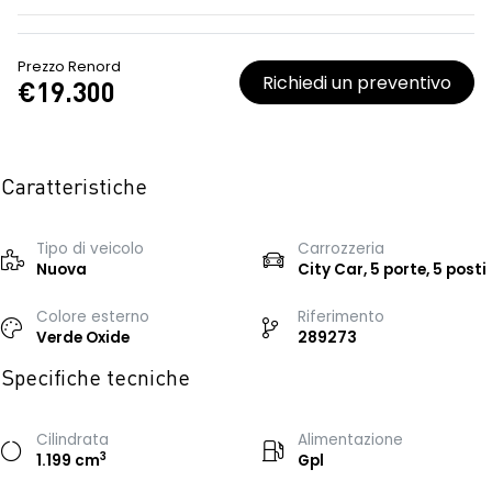
Prezzo Renord
Richiedi un preventivo
€19.300
Caratteristiche
Tipo di veicolo
Carrozzeria
Nuova
City Car, 5 porte, 5 posti
Colore esterno
Riferimento
Verde Oxide
289273
Specifiche tecniche
Cilindrata
Alimentazione
3
1.199 cm
Gpl