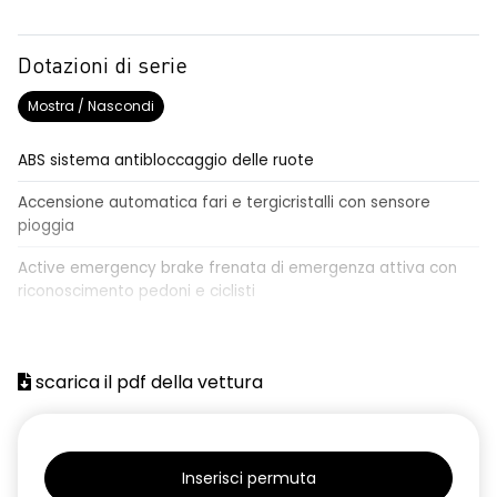
Dotazioni di serie
Mostra / Nascondi
ABS sistema antibloccaggio delle ruote
Accensione automatica fari e tergicristalli con sensore
pioggia
Active emergency brake frenata di emergenza attiva con
riconoscimento pedoni e ciclisti
Airbag frontale conducente e passeggero
Airbag laterali a tendina anteriori e posteriori
scarica il pdf della vettura
Alzacristalli anteriori elettrici, impulsionali lato conducente
Alzacristalli elettrici posteriori
Inserisci permuta