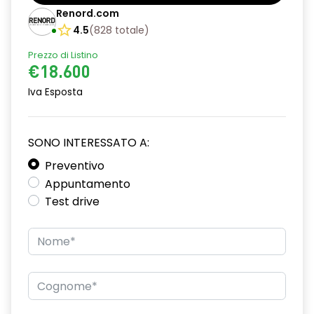
Barre tetto modulari nere
Renord.com
Bracciolo anteriore con vano portaoggetti
4.5
(
828
totale
)
Prezzo di Listino
Cerchi da 16''
€18.600
Chiusura elettrica delle porte
Iva Esposta
Climatizzatore automatico
Cruise Control
SONO INTERESSATO A:
Design cerchi in lega TAMIA neri con coprimozzo in rame
Preventivo
Appuntamento
Distance warning avviso distanza di sicurezza
Test drive
Driver display 7''
Eco Mode
Emergency call soggetto alla disponibilità di rete
compatibile 2G/3G o 4G/5G in base al veicolo
Fari fendinebbia