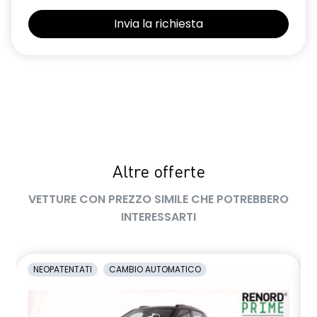
Retrovisore interno con antiabbagliamento manuale
Retrovisori esterni non in tinta carrozzeria
Sedile conducente regolabile in altezza
Sedili con sistema isofix
Sensore angolo morto
Sensori di parcheggio anteriori e posteriori
Altre offerte
Shark Antenna
VETTURE CON PREZZO SIMILE CHE POTREBBERO
Sistema di accesso e avviamento senza chiave
INTERESSARTI
Sistema di controllo della pressione pneumatici indiretto
Sistema di rilevamento stato di vigilanza del conducente
NEOPATENTATI
CAMBIO AUTOMATICO
Volante in pelle TEP
Volante regolabile in altezza e profondità