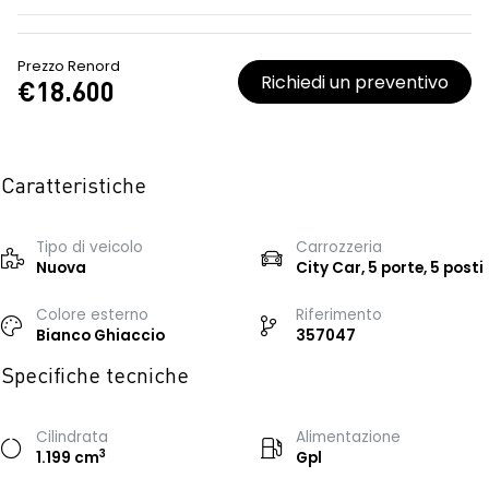
Prezzo Renord
Richiedi un preventivo
€18.600
Caratteristiche
Tipo di veicolo
Carrozzeria
Nuova
City Car, 5 porte, 5 posti
Colore esterno
Riferimento
Bianco Ghiaccio
357047
Specifiche tecniche
Cilindrata
Alimentazione
3
1.199 cm
Gpl