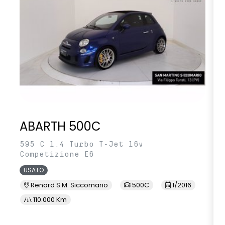
ABARTH 500C
595 C 1.4 Turbo T-Jet 16v
Competizione E6
USATO
Renord S.M. Siccomario
500C
1/2016
110.000 Km