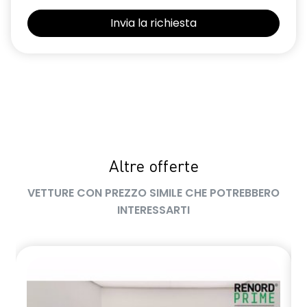
Sedili con sistema isofix
Selleria in tessuto blu e nero
Sensori di parcheggio posteriori
Shark Antenna
Sistema di controllo della pressione pneumatici indiretto
Sistema di rilevamento stato di vigilanza del conducente
Altre offerte
Volante in pelle TEP
VETTURE CON PREZZO SIMILE CHE POTREBBERO
Volante regolabile in altezza e profondità
INTERESSARTI
Voltante multifunzione