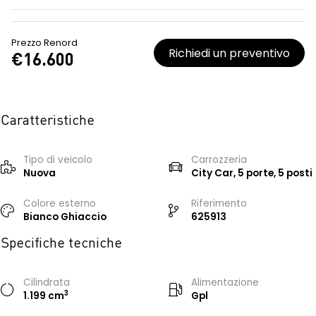
Prezzo Renord
Richiedi un preventivo
€16.600
Caratteristiche
Tipo di veicolo
Carrozzeria
Nuova
City Car, 5 porte, 5 posti
Colore esterno
Riferimento
Bianco Ghiaccio
625913
Specifiche tecniche
Cilindrata
Alimentazione
3
1.199 cm
Gpl