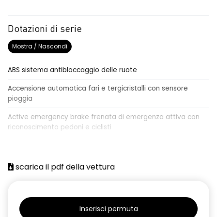
Dotazioni di serie
Mostra / Nascondi
ABS sistema antibloccaggio delle ruote
Accensione automatica fari e tergicristalli con sensore
pioggia
Active emergency brake frenata di emergenza attiva con
riconoscimento pedoni e ciclisti
Airbag frontale conducente e passeggero
Airbag laterali a tendina anteriori e posteriori
scarica il pdf della vettura
Alzacristalli anteriori elettrici, impulsionali lato conducente
Alzacristalli elettrici posteriori
Inserisci permuta