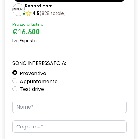
Bracciolo anteriore con vano portaoggetti
Renord.com
Cerchi da 16”
4.5
(
828
totale
)
Prezzo di Listino
Chiave pieghevole a 3 pulsanti
€16.600
Chiusura elettrica delle porte
Iva Esposta
Cruise Control
Design cerchi flexwheel ATARA
SONO INTERESSATO A:
Distance warning avviso distanza di sicurezza
Preventivo
Appuntamento
Driver display con schermo TFT da 3,5''
Test drive
Eco Mode
Emergency call soggetto alla disponibilità di rete
compatibile 2G/3G o 4G/5G in base al veicolo
Firma luminosa pixelata con fari full LED
HARM02