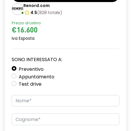
Bracciolo anteriore con vano portaoggetti
Renord.com
Cerchi da 16”
4.5
(
828
totale
)
Prezzo di Listino
Chiave pieghevole a 3 pulsanti
€16.600
Chiusura elettrica delle porte
Iva Esposta
Cruise Control
Design cerchi flexwheel ATARA
SONO INTERESSATO A:
Distance warning avviso distanza di sicurezza
Preventivo
Appuntamento
Driver display con schermo TFT da 3,5''
Test drive
Eco Mode
Emergency call soggetto alla disponibilità di rete
compatibile 2G/3G o 4G/5G in base al veicolo
Firma luminosa pixelata con fari full LED
HARM02