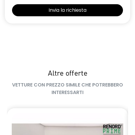
Sedili con sistema isofix
Selleria in tessuto blu e nero
Sensori di parcheggio posteriori
Shark Antenna
Sistema di controllo della pressione pneumatici indiretto
Sistema di rilevamento stato di vigilanza del conducente
Altre offerte
Volante in pelle TEP
VETTURE CON PREZZO SIMILE CHE POTREBBERO
Volante regolabile in altezza e profondità
INTERESSARTI
Voltante multifunzione