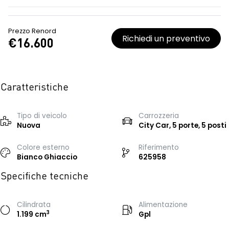
Prezzo Renord
Richiedi un preventivo
€16.600
Caratteristiche
Tipo di veicolo
Carrozzeria
Nuova
City Car, 5 porte, 5 posti
Colore esterno
Riferimento
Bianco Ghiaccio
625958
Specifiche tecniche
Cilindrata
Alimentazione
3
1.199 cm
Gpl