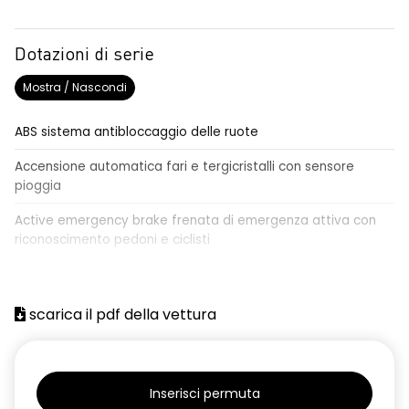
Dotazioni di serie
Mostra / Nascondi
ABS sistema antibloccaggio delle ruote
Accensione automatica fari e tergicristalli con sensore
pioggia
Active emergency brake frenata di emergenza attiva con
riconoscimento pedoni e ciclisti
Airbag frontale conducente e passeggero
Airbag laterali a tendina anteriori e posteriori
scarica il pdf della vettura
Alzacristalli anteriori elettrici, impulsionali lato conducente
Alzacristalli elettrici posteriori
Inserisci permuta