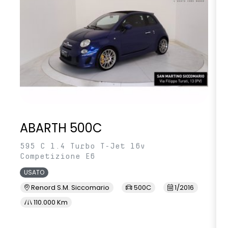
ABARTH 500C
595 C 1.4 Turbo T-Jet 16v
Competizione E6
USATO
Renord S.M. Siccomario
500C
1/2016
110.000 Km