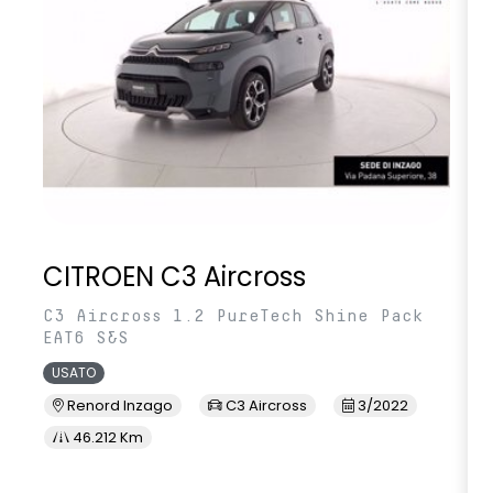
CITROEN C3 Aircross
C3 Aircross 1.2 PureTech Shine Pack
EAT6 S&S
USATO
Renord Inzago
C3 Aircross
3/2022
46.212 Km