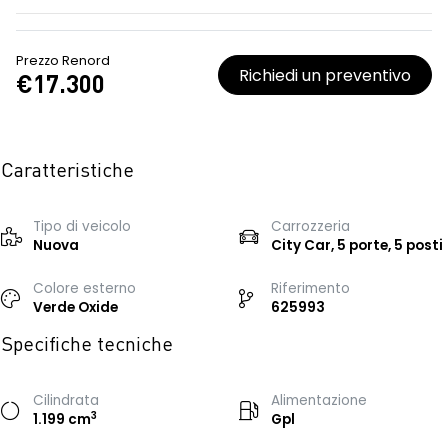
Prezzo Renord
Richiedi un preventivo
€17.300
Caratteristiche
Tipo di veicolo
Carrozzeria
Nuova
City Car, 5 porte, 5 posti
Colore esterno
Riferimento
Verde Oxide
625993
Specifiche tecniche
Cilindrata
Alimentazione
3
1.199 cm
Gpl