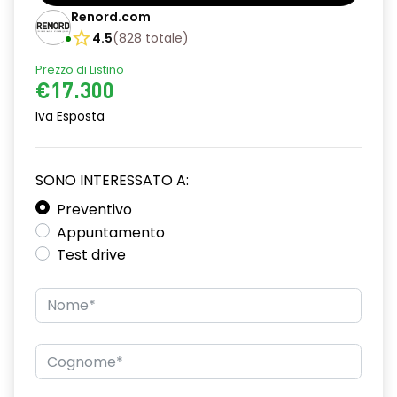
Bracciolo anteriore con vano portaoggetti
Renord.com
Cerchi da 16”
4.5
(
828
totale
)
Prezzo di Listino
Chiave pieghevole a 3 pulsanti
€17.300
Chiusura elettrica delle porte
Iva Esposta
Cruise Control
Design cerchi flexwheel ATARA
SONO INTERESSATO A:
Distance warning avviso distanza di sicurezza
Preventivo
Appuntamento
Driver display con schermo TFT da 3,5''
Test drive
Eco Mode
Emergency call soggetto alla disponibilità di rete
compatibile 2G/3G o 4G/5G in base al veicolo
Firma luminosa pixelata con fari full LED
HARM02