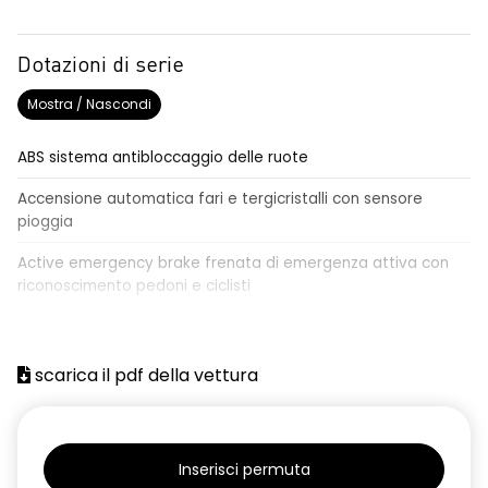
Dotazioni di serie
Mostra / Nascondi
ABS sistema antibloccaggio delle ruote
Accensione automatica fari e tergicristalli con sensore
pioggia
Active emergency brake frenata di emergenza attiva con
riconoscimento pedoni e ciclisti
Airbag frontale conducente e passeggero
Airbag laterali a tendina anteriori e posteriori
scarica il pdf della vettura
Alzacristalli anteriori elettrici, impulsionali lato conducente
Alzacristalli elettrici posteriori
Inserisci permuta