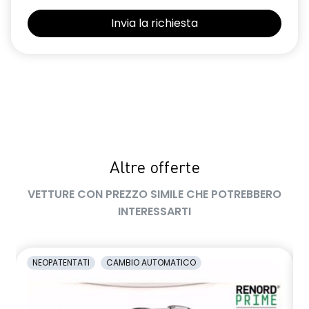
Sedili con sistema isofix
Selleria in tessuto blu e nero
Sensori di parcheggio posteriori
Shark Antenna
Sistema di controllo della pressione pneumatici indiretto
Sistema di rilevamento stato di vigilanza del conducente
Altre offerte
Volante in pelle TEP
VETTURE CON PREZZO SIMILE CHE POTREBBERO
Volante regolabile in altezza e profondità
INTERESSARTI
Voltante multifunzione
NEOPATENTATI
CAMBIO AUTOMATICO