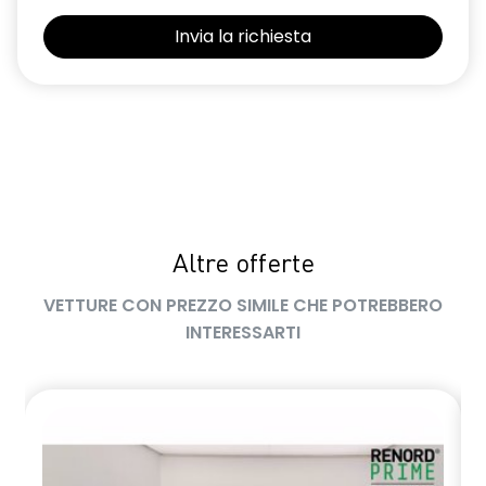
Sedili con sistema isofix
Selleria in tessuto blu e nero
Sensori di parcheggio posteriori
Shark Antenna
Sistema di controllo della pressione pneumatici indiretto
Sistema di rilevamento stato di vigilanza del conducente
Altre offerte
Volante in pelle TEP
VETTURE CON PREZZO SIMILE CHE POTREBBERO
Volante regolabile in altezza e profondità
INTERESSARTI
Voltante multifunzione