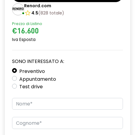
Bracciolo anteriore con vano portaoggetti
Renord.com
Cerchi da 16”
4.5
(
828
totale
)
Prezzo di Listino
Chiave pieghevole a 3 pulsanti
€16.600
Chiusura elettrica delle porte
Iva Esposta
Cruise Control
Design cerchi flexwheel ATARA
SONO INTERESSATO A:
Distance warning avviso distanza di sicurezza
Preventivo
Appuntamento
Driver display con schermo TFT da 3,5''
Test drive
Eco Mode
Emergency call soggetto alla disponibilità di rete
compatibile 2G/3G o 4G/5G in base al veicolo
Firma luminosa pixelata con fari full LED
HARM02