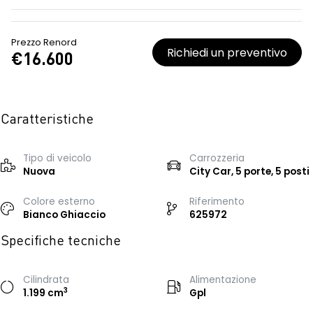
Prezzo Renord
Richiedi un preventivo
€16.600
Caratteristiche
Tipo di veicolo
Carrozzeria
Nuova
City Car, 5 porte, 5 posti
Colore esterno
Riferimento
Bianco Ghiaccio
625972
Specifiche tecniche
Cilindrata
Alimentazione
3
1.199 cm
Gpl