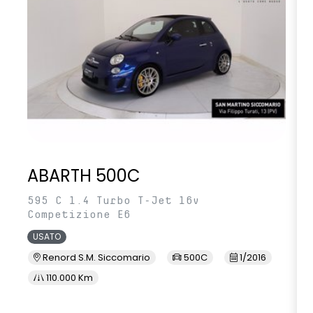
ABARTH 500C
595 C 1.4 Turbo T-Jet 16v
Competizione E6
USATO
Renord S.M. Siccomario
500C
1/2016
110.000 Km