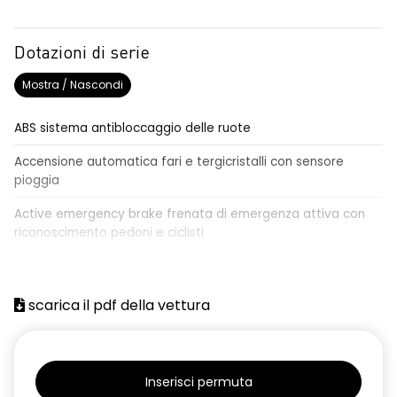
Dotazioni di serie
Mostra / Nascondi
ABS sistema antibloccaggio delle ruote
Accensione automatica fari e tergicristalli con sensore
pioggia
Active emergency brake frenata di emergenza attiva con
riconoscimento pedoni e ciclisti
Airbag frontale conducente e passeggero
Airbag laterali a tendina anteriori e posteriori
scarica il pdf della vettura
Alzacristalli anteriori elettrici, impulsionali lato conducente
Alzacristalli elettrici posteriori
Inserisci permuta