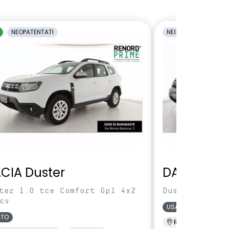
NEOPATENTATI
NEOPATENTATI
CIA Duster
DACIA Dus
ter 1.0 tce Comfort Gpl 4x2
Duster 1.0 TC
cv
USATO
ATO
Renord Baranza