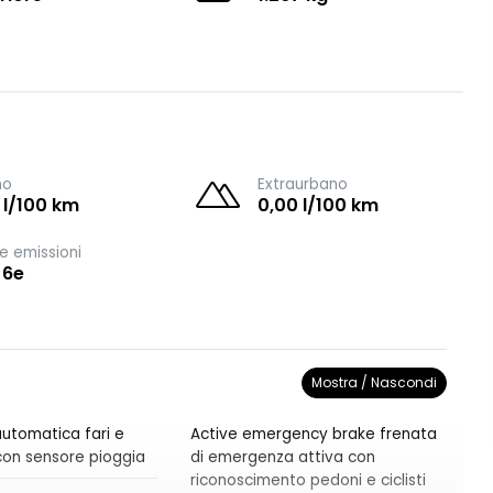
no
Extraurbano
 l/100 km
0,00 l/100 km
e emissioni
 6e
Mostra / Nascondi
utomatica fari e
Active emergency brake frenata
i con sensore pioggia
di emergenza attiva con
riconoscimento pedoni e ciclisti