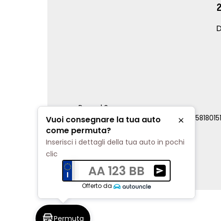
D
Renord S.p.a.
REA Milano 810796 | P.IVA e C.F. 0085818015
Vuoi consegnare la tua auto
Chiudi
Cookie Policy
come permuta?
Privacy Policy
Inserisci i dettagli della tua auto in pochi
Impostazioni di tracciamento
clic
AA 123 BB
Ricevi una valuta
Offerto da
Permuta