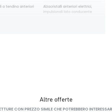
li a tendina anteriori
Alzacristalli anteriori elettrici,
impulsionali lato conducente
teriore con vano
Cerchi da 16”
trica delle porte
Cruise Control
ning avviso distanza
Driver display con schermo TFT
da 3,5''
ll soggetto alla
Firma luminosa pixelata con fari
 di rete compatibile
full LED
G in base al veicolo
 del bagagliaio
Intelligent speed assistance ISA
re warning avviso
Luci diurne a LED con firma
 linea con Lane Keep
luminosa
Altre offerte
ETTURE CON PREZZO SIMILE CHE POTREBBERO INTERESSAR
altabile frazionabile
Retrovisore interno con