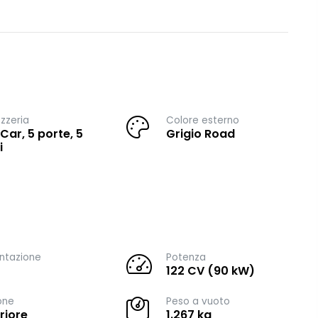
zzeria
Colore esterno
 Car, 5 porte, 5
Grigio Road
i
ntazione
Potenza
122 CV (90 kW)
one
Peso a vuoto
riore
1.267 kg