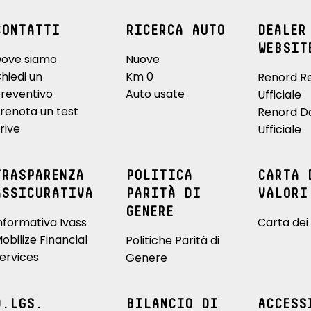
CONTATTI
RICERCA AUTO
DEALER
WEBSIT
ove siamo
Nuove
hiedi un
Km 0
Renord R
reventivo
Auto usate
Ufficiale
renota un test
Renord D
rive
Ufficiale
TRASPARENZA
POLITICA
CARTA 
ASSICURATIVA
PARITÀ DI
VALORI
GENERE
nformativa Ivass
Carta dei 
obilize Financial
Politiche Parità di
ervices
Genere
D.LGS.
BILANCIO DI
ACCESS