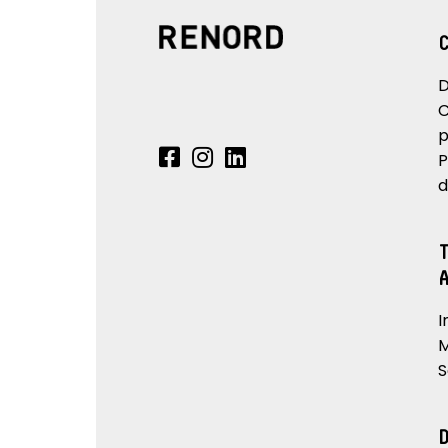
D
C
p
P
d
I
M
S