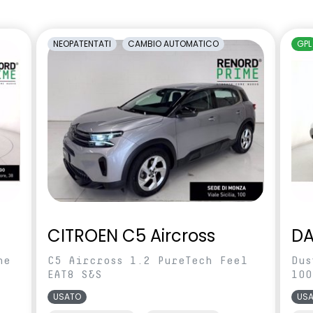
antiabbagliamento manuale
terali regolabili
Sedile conducente regolabile in
NEOPATENTATI
CAMBIO AUTOMATICO
GPL
te
altezza
essuto blu e nero
Sensori di parcheggio posteriori
ntrollo della
Sistema di rilevamento stato di
eumatici indiretto
vigilanza del conducente
abile in altezza e
Voltante multifunzione
CITROEN C5 Aircross
DA
ne
C5 Aircross 1.2 PureTech Feel
Dus
EAT8 S&S
100
USATO
US