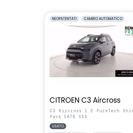
1/3-2/3
Retrovisori esterni in tinta
Retrovisori la
NEOPATENTATI
CAMBIO AUTOMATICO
carrozzeria
elettricamen
Sedili con sistema isofix
Selleria in t
Shark Antenna
Sistema di co
pressione pn
Volante in pelle TEP
Volante regol
profondità
CITROEN C3 Aircross
C3 Aircross 1.2 PureTech Shi
Pack EAT6 S&S
USATO