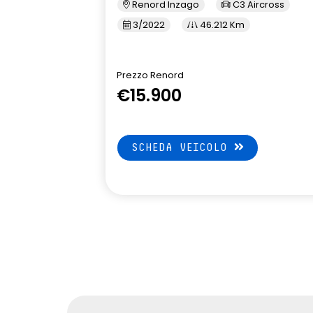
Renord Inzago
C3 Aircross
3/2022
46.212 Km
Prezzo Renord
€15.900
SCHEDA VEICOLO