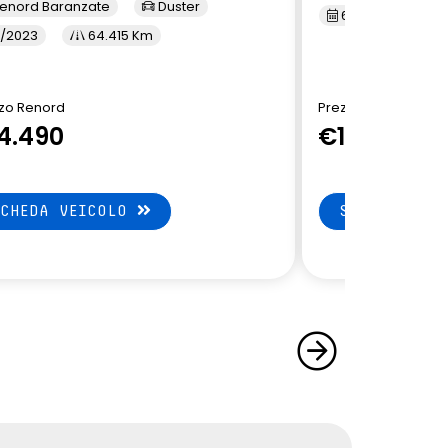
enord Baranzate
Duster
6/2023
6
/2023
64.415 Km
zo Renord
Prezzo Renord
4.490
€14.490
SCHEDA VEICOLO
SCHEDA VEI