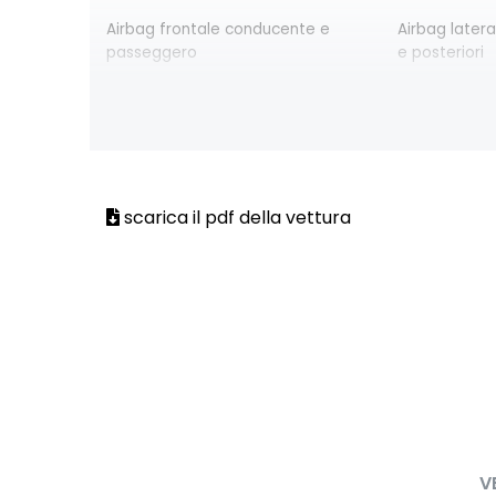
Airbag frontale conducente e
Airbag latera
passeggero
e posteriori
Alzacristalli elettrici posteriori
Bracciolo an
portaoggetti
Chiave pieghevole a 3 pulsanti
Chiusura elet
Design cerchi flexwheel ATARA
Distance war
scarica il pdf della vettura
di sicurezza
Eco Mode
Emergency ca
disponibilità
2G/3G o 4G/5
HARM02
Illuminazione
Kit riparazione pneumatici
Lane departu
superamento
Assist
V
Lunotto termico
Panchetta rib