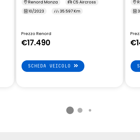
Renord Monza
C5 Aircross
R
10/2023
35.597 Km
3
Prezzo Renord
Prez
€17.490
€1
SCHEDA VEICOLO