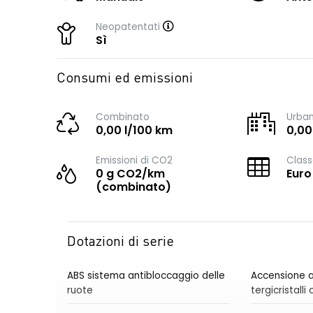
Neopatentati
Sì
Consumi ed emissioni
Combinato
Urba
0,00 l/100 km
0,00
Emissioni di CO2
Class
0 g CO2/km
Euro
(combinato)
Dotazioni di serie
ABS sistema antibloccaggio delle
Accensione a
ruote
tergicristall