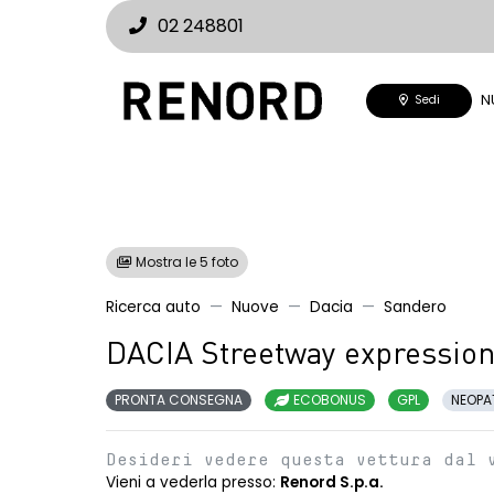
02 248801
N
Sedi
Mostra le 5 foto
Ricerca auto
Nuove
Dacia
Sandero
DACIA Streetway expressio
PRONTA CONSEGNA
ECOBONUS
GPL
NEOPA
Desideri vedere questa vettura dal 
Vieni a vederla presso:
Renord S.p.a.