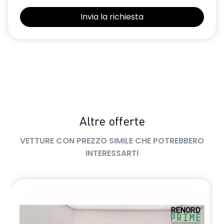
Sedili con sistema isofix
Selleria in tessuto blu e nero
Sensori di parcheggio posteriori
Shark Antenna
Sistema di controllo della pressione pneumatici indiretto
Sistema di rilevamento stato di vigilanza del conducente
Altre offerte
Volante in pelle TEP
VETTURE CON PREZZO SIMILE CHE POTREBBERO
Volante regolabile in altezza e profondità
INTERESSARTI
Voltante multifunzione