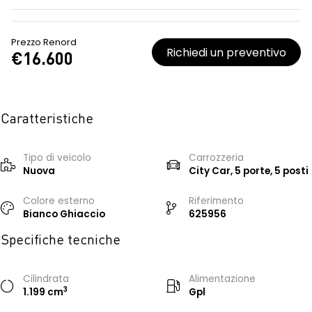
Prezzo Renord
Richiedi un preventivo
€16.600
Caratteristiche
Tipo di veicolo
Carrozzeria
Nuova
City Car, 5 porte, 5 posti
Colore esterno
Riferimento
Bianco Ghiaccio
625956
Specifiche tecniche
Cilindrata
Alimentazione
3
1.199 cm
Gpl