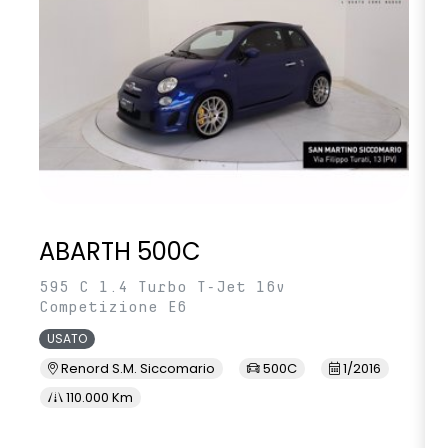
ABARTH 500C
595 C 1.4 Turbo T-Jet 16v
Competizione E6
USATO
Renord S.M. Siccomario
500C
1/2016
110.000 Km