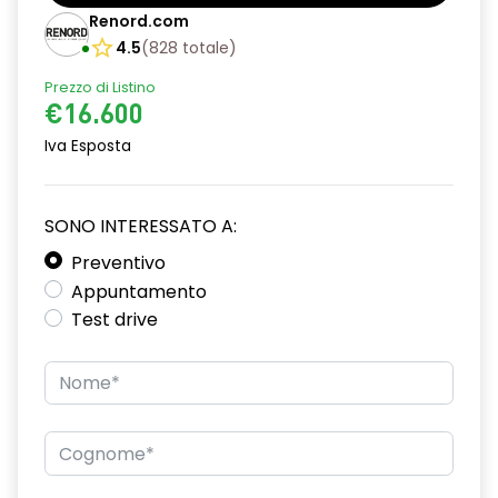
Bracciolo anteriore con vano portaoggetti
Renord.com
Cerchi da 16”
4.5
(
828
totale
)
Prezzo di Listino
Chiave pieghevole a 3 pulsanti
€16.600
Chiusura elettrica delle porte
Iva Esposta
Cruise Control
Design cerchi flexwheel ATARA
SONO INTERESSATO A:
Distance warning avviso distanza di sicurezza
Preventivo
Appuntamento
Driver display con schermo TFT da 3,5''
Test drive
Eco Mode
Emergency call soggetto alla disponibilità di rete
compatibile 2G/3G o 4G/5G in base al veicolo
Firma luminosa pixelata con fari full LED
HARM02