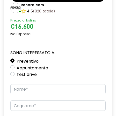
Bracciolo anteriore con vano portaoggetti
Renord.com
Cerchi da 16”
4.5
(
828
totale
)
Prezzo di Listino
Chiave pieghevole a 3 pulsanti
€16.600
Chiusura elettrica delle porte
Iva Esposta
Cruise Control
Design cerchi flexwheel ATARA
SONO INTERESSATO A:
Distance warning avviso distanza di sicurezza
Preventivo
Appuntamento
Driver display con schermo TFT da 3,5''
Test drive
Eco Mode
Emergency call soggetto alla disponibilità di rete
compatibile 2G/3G o 4G/5G in base al veicolo
Firma luminosa pixelata con fari full LED
HARM02