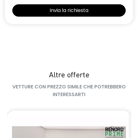
Sedili con sistema isofix
Selleria in tessuto blu e nero
Sensori di parcheggio posteriori
Shark Antenna
Sistema di controllo della pressione pneumatici indiretto
Sistema di rilevamento stato di vigilanza del conducente
Altre offerte
Volante in pelle TEP
VETTURE CON PREZZO SIMILE CHE POTREBBERO
Volante regolabile in altezza e profondità
INTERESSARTI
Voltante multifunzione