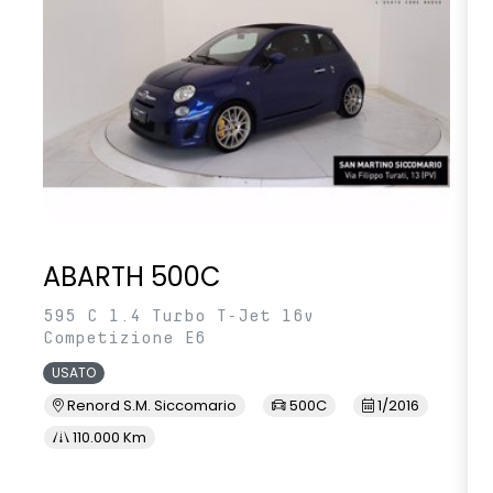
ABARTH 500C
595 C 1.4 Turbo T-Jet 16v
Competizione E6
USATO
Renord S.M. Siccomario
500C
1/2016
110.000 Km