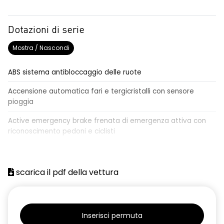
Dotazioni di serie
Mostra / Nascondi
ABS sistema antibloccaggio delle ruote
Accensione automatica fari e tergicristalli con sensore
pioggia
Active emergency brake frenata di emergenza attiva con
riconoscimento pedoni e ciclisti
Airbag frontale conducente e passeggero
Airbag laterali a tendina anteriori e posteriori
scarica il pdf della vettura
Alzacristalli anteriori elettrici, impulsionali lato conducente
Alzacristalli elettrici posteriori
Inserisci permuta