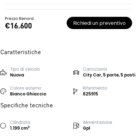
Prezzo Renord
Richiedi un preventivo
€16.600
Caratteristiche
Tipo di veicolo
Carrozzeria
Nuova
City Car, 5 porte, 5 posti
Colore esterno
Riferimento
Bianco Ghiaccio
625915
Specifiche tecniche
Cilindrata
Alimentazione
3
1.199 cm
Gpl