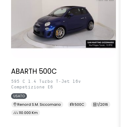
ABARTH 500C
595 C 1.4 Turbo T-Jet 16v
Competizione E6
USATO
Renord S.M. Siccomario
500C
1/2016
110.000 Km