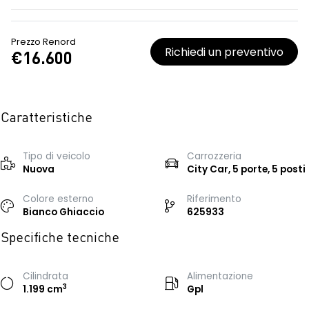
Prezzo Renord
Richiedi un preventivo
€16.600
Caratteristiche
Tipo di veicolo
Carrozzeria
Nuova
City Car, 5 porte, 5 posti
Colore esterno
Riferimento
Bianco Ghiaccio
625933
Specifiche tecniche
Cilindrata
Alimentazione
3
1.199 cm
Gpl