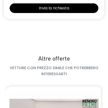
Sedili con sistema isofix
Selleria in tessuto blu e nero
Sensori di parcheggio posteriori
Shark Antenna
Sistema di controllo della pressione pneumatici indiretto
Sistema di rilevamento stato di vigilanza del conducente
Altre offerte
Volante in pelle TEP
VETTURE CON PREZZO SIMILE CHE POTREBBERO
Volante regolabile in altezza e profondità
INTERESSARTI
Voltante multifunzione