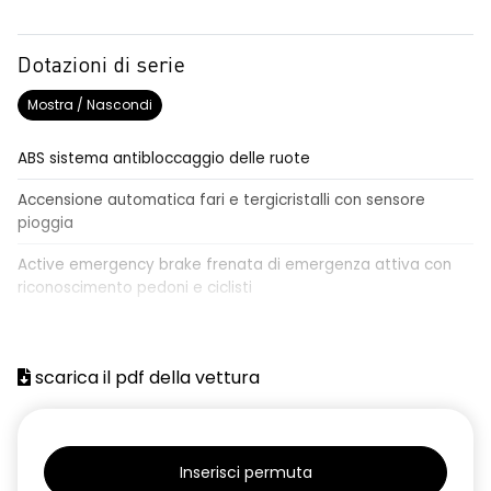
Dotazioni di serie
Mostra / Nascondi
ABS sistema antibloccaggio delle ruote
Accensione automatica fari e tergicristalli con sensore
pioggia
Active emergency brake frenata di emergenza attiva con
riconoscimento pedoni e ciclisti
Airbag frontale conducente e passeggero
Airbag laterali a tendina anteriori e posteriori
scarica il pdf della vettura
Alzacristalli anteriori elettrici, impulsionali lato conducente
Alzacristalli elettrici posteriori
Inserisci permuta