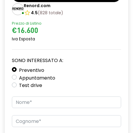
Bracciolo anteriore con vano portaoggetti
Renord.com
Cerchi da 16”
4.5
(
828
totale
)
Prezzo di Listino
Chiave pieghevole a 3 pulsanti
€16.600
Chiusura elettrica delle porte
Iva Esposta
Cruise Control
Design cerchi flexwheel ATARA
SONO INTERESSATO A:
Distance warning avviso distanza di sicurezza
Preventivo
Appuntamento
Driver display con schermo TFT da 3,5''
Test drive
Eco Mode
Emergency call soggetto alla disponibilità di rete
compatibile 2G/3G o 4G/5G in base al veicolo
Firma luminosa pixelata con fari full LED
HARM02