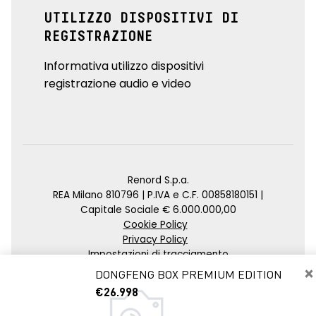
UTILIZZO DISPOSITIVI DI
REGISTRAZIONE
Informativa utilizzo dispositivi
registrazione audio e video
Renord S.p.a.
REA Milano 810796 | P.IVA e C.F. 00858180151 |
Capitale Sociale € 6.000.000,00
Cookie Policy
Privacy Policy
Impostazioni di tracciamento
×
DONGFENG BOX PREMIUM EDITION
Credits
€26.998
Agenzia SEO