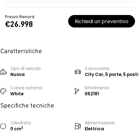
Prezzo Renord
Richiedi un preventivo
€26.998
Caratteristiche
Tipo di veicolo
Carrozzeria
Nuova
City Car, 5 porte, 5 posti
Colore esterno
Riferimento
White
062181
Specifiche tecniche
Cilindrata
Alimentazione
3
0 cm
Elettrica