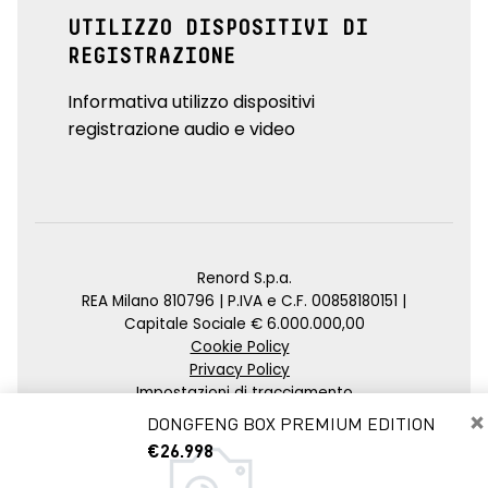
UTILIZZO DISPOSITIVI DI
REGISTRAZIONE
Informativa utilizzo dispositivi
registrazione audio e video
Renord S.p.a.
REA Milano 810796 | P.IVA e C.F. 00858180151 |
Capitale Sociale € 6.000.000,00
Cookie Policy
Privacy Policy
Impostazioni di tracciamento
×
DONGFENG BOX PREMIUM EDITION
Credits
€26.998
Agenzia SEO