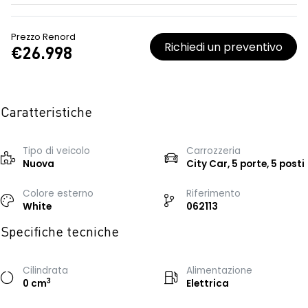
Prezzo Renord
Richiedi un preventivo
€26.998
Caratteristiche
Tipo di veicolo
Carrozzeria
Nuova
City Car, 5 porte, 5 posti
Colore esterno
Riferimento
White
062113
Specifiche tecniche
Cilindrata
Alimentazione
3
0 cm
Elettrica