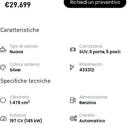
Richiedi un preventivo
€29.699
Caratteristiche
Tipo di veicolo
Carrozzeria
Nuova
SUV, 5 porte, 5 posti
Colore esterno
Riferimento
Silver
433312
Specifiche tecniche
Cilindrata
Alimentazione
3
1.476 cm
Benzina
Potenza
Cambio
197 CV (145 kW)
Automatico