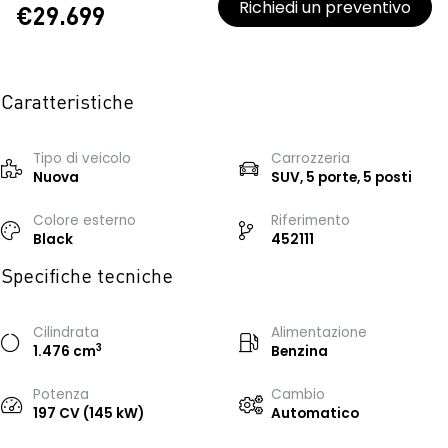
Richiedi un preventivo
€29.699
Caratteristiche
Tipo di veicolo
Carrozzeria
Nuova
SUV, 5 porte, 5 posti
Colore esterno
Riferimento
Black
452111
Specifiche tecniche
Cilindrata
Alimentazione
3
1.476 cm
Benzina
Potenza
Cambio
197 CV (145 kW)
Automatico