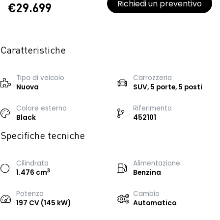
Richiedi un preventivo
€29.699
Caratteristiche
Tipo di veicolo
Carrozzeria
Nuova
SUV, 5 porte, 5 posti
Colore esterno
Riferimento
Black
452101
Specifiche tecniche
Cilindrata
Alimentazione
3
1.476 cm
Benzina
Potenza
Cambio
197 CV (145 kW)
Automatico