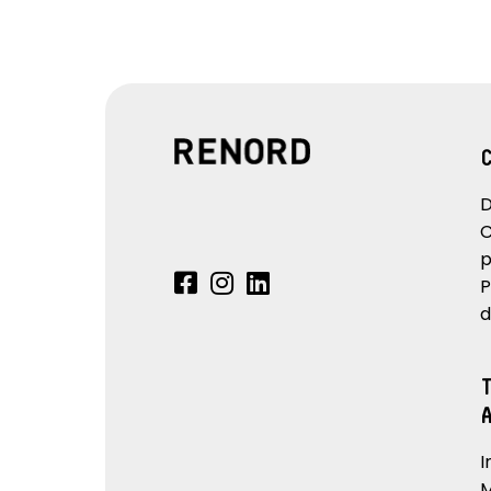
D
C
p
P
d
I
M