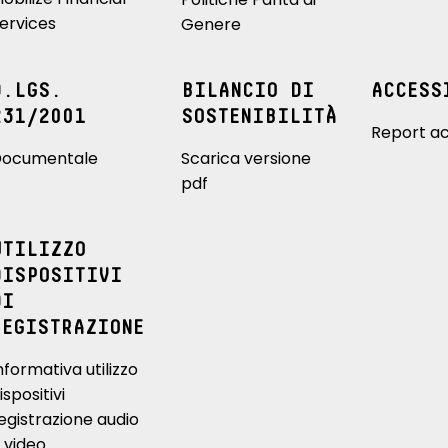
ervices
Genere
D.LGS.
BILANCIO DI
ACCESS
231/2001
SOSTENIBILITÀ
Report ac
ocumentale
Scarica versione
pdf
UTILIZZO
DISPOSITIVI
DI
REGISTRAZIONE
nformativa utilizzo
ispositivi
egistrazione audio
 video