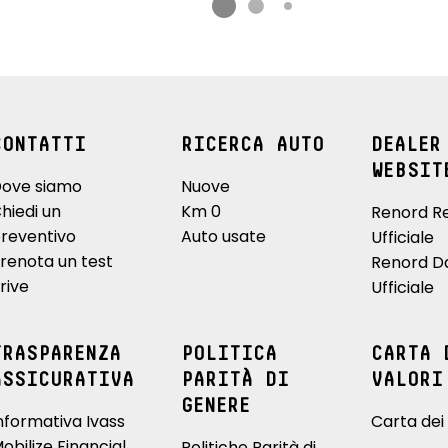
CONTATTI
RICERCA AUTO
DEALER
WEBSIT
ove siamo
Nuove
hiedi un
Km 0
Renord R
reventivo
Auto usate
Ufficiale
renota un test
Renord D
rive
Ufficiale
TRASPARENZA
POLITICA
CARTA 
ASSICURATIVA
PARITÀ DI
VALORI
GENERE
nformativa Ivass
Carta dei 
obilize Financial
Politiche Parità di