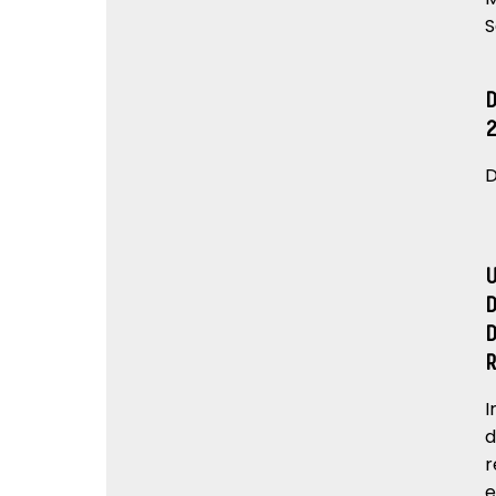
S
D
I
d
r
e