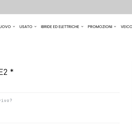
UOVO
USATO
IBRIDE ED ELETTRICHE
PROMOZIONI
VEICO
E2 *
vivo?