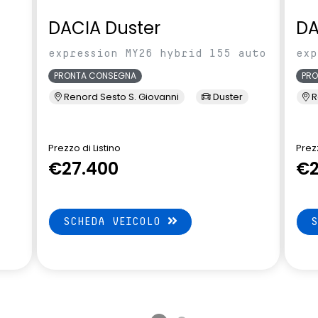
DACIA Duster
DA
expression MY26 hybrid 155 auto
exp
PRONTA CONSEGNA
PR
Renord Sesto S. Giovanni
Duster
R
Prezzo di Listino
Prezz
€27.400
€2
SCHEDA VEICOLO