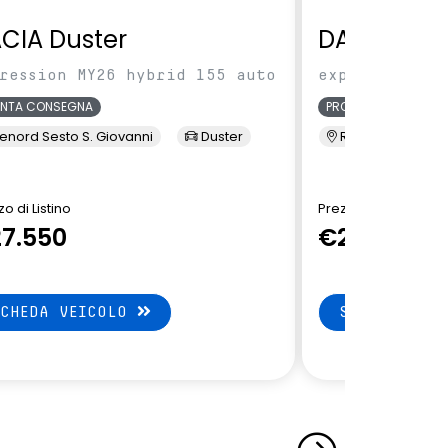
CIA Duster
DACIA Dus
ression MY26 hybrid 155 auto
expression MY
ONTA CONSEGNA
PRONTA CONSEGNA
enord Sesto S. Giovanni
Duster
Renord Sesto S. 
o di Listino
Prezzo di Listino
7.550
€27.550
SCHEDA VEICOLO
SCHEDA VEI