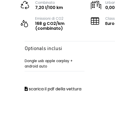
Combinato
Urba
7,20 l/100 km
0,00
Emissioni di CO2
Class
168 g CO2/km
Euro
(combinato)
Optionals inclusi
Dongle usb apple carplay +
android auto
scarica il pdf della vettura