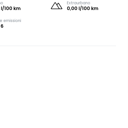
no
Extraurbano
 l/100 km
0,00 l/100 km
e emissioni
 6