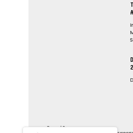
I
M
S
D
Renord S.p.a.