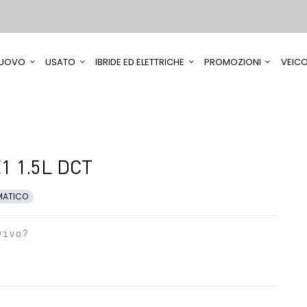
UOVO
USATO
IBRIDE ED ELETTRICHE
PROMOZIONI
VEICO
1 1.5L DCT
MATICO
vivo?