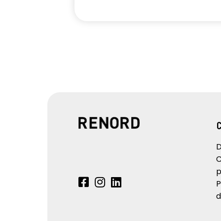
D
C
p
P
d