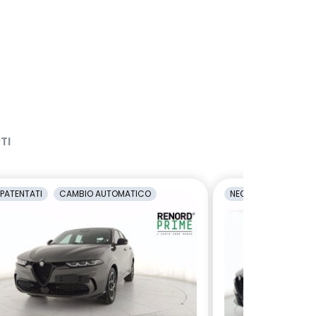
TI
PATENTATI
CAMBIO AUTOMATICO
NEOPATENTATI
C