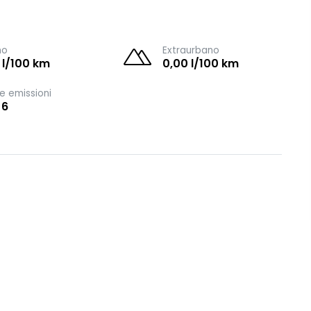
no
Extraurbano
 l/100 km
0,00 l/100 km
e emissioni
 6