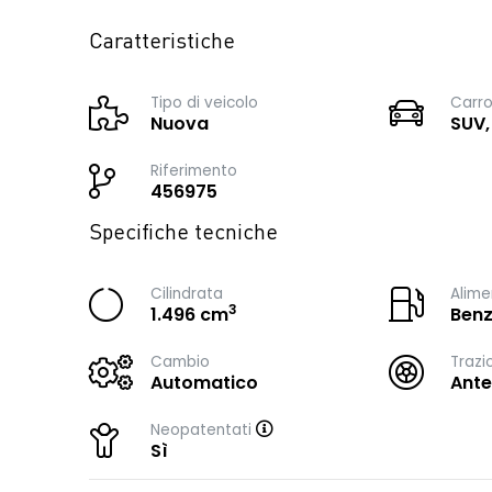
Caratteristiche
Tipo di veicolo
Carro
Nuova
SUV,
Riferimento
456975
Specifiche tecniche
Cilindrata
Alime
3
1.496 cm
Benz
Cambio
Trazi
Automatico
Ante
Neopatentati
Sì