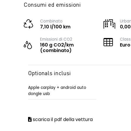
Consumi ed emissioni
Combinato
Urba
7,10 l/100 km
0,00
Emissioni di CO2
Class
160 g CO2/km
Euro
(combinato)
Optionals inclusi
Apple carplay + android auto
dongle usb
scarica il pdf della vettura