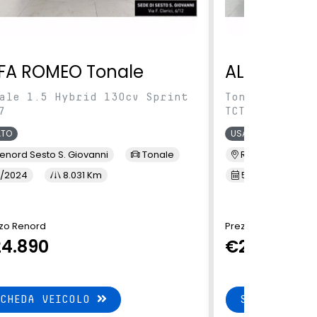
FA ROMEO Tonale
ALFA ROME
ale 1.5 Hybrid 130cv Sprint
Tonale 1.5 Hy
7
TCT7
ATO
USATO
enord Sesto S. Giovanni
Tonale
Renord Baranza
/2024
8.031 Km
5/2024
1
zo Renord
Prezzo Renord
4.890
€24.890
SCHEDA VEICOLO
SCHEDA VEI