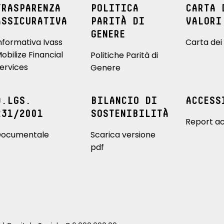
TRASPARENZA
POLITICA
CARTA 
ASSICURATIVA
PARITÀ DI
VALORI
GENERE
nformativa Ivass
Carta dei 
obilize Financial
Politiche Parità di
ervices
Genere
D.LGS.
BILANCIO DI
ACCESS
231/2001
SOSTENIBILITÀ
Report ac
ocumentale
Scarica versione
pdf