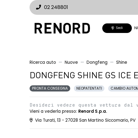
02 248801
N
Sedi
Ricerca auto
Nuove
Dongfeng
Shine
DONGFENG SHINE GS ICE E
PRONTA CONSEGNA
NEOPATENTATI
CAMBIO AUTO
Desideri vedere questa vettura dal 
Vieni a vederla presso:
Renord S.p.a.
Via Turati, 13 - 27028 San Martino Siccomario, PV