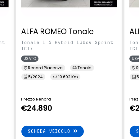
ALFA ROMEO Tonale
AL
nt
Tonale 1.5 Hybrid 130cv Sprint
Ton
TCT7
TCT
USATO
US
Renord Piacenza
Tonale
R
5/2024
10.602 Km
5
Prezzo Renord
Prez
€24.890
€2
SCHEDA VEICOLO