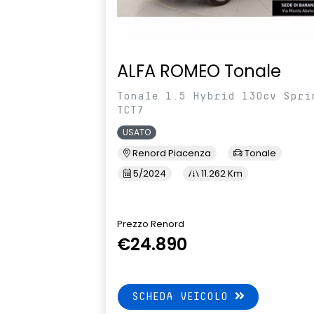
ALFA ROMEO Tonale
Tonale 1.5 Hybrid 130cv Spri
TCT7
USATO
Renord Piacenza
Tonale
5/2024
11.262 Km
Prezzo Renord
€24.890
SCHEDA VEICOLO