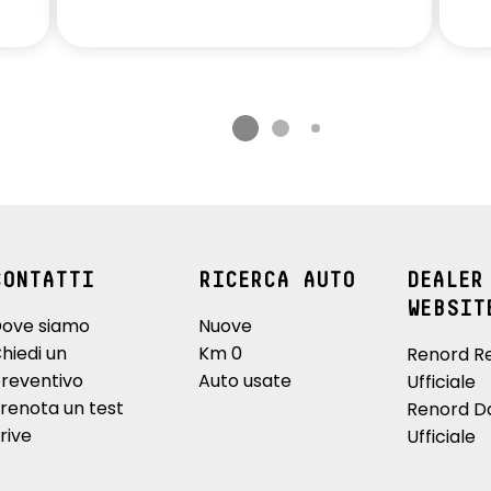
CONTATTI
RICERCA AUTO
DEALER
WEBSIT
ove siamo
Nuove
hiedi un
Km 0
Renord R
reventivo
Auto usate
Ufficiale
renota un test
Renord D
rive
Ufficiale