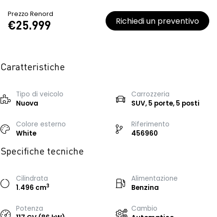
Prezzo Renord
Richiedi un preventivo
€25.999
Caratteristiche
Tipo di veicolo
Carrozzeria
Nuova
SUV, 5 porte, 5 posti
Colore esterno
Riferimento
White
456960
Specifiche tecniche
Cilindrata
Alimentazione
3
1.496 cm
Benzina
Potenza
Cambio