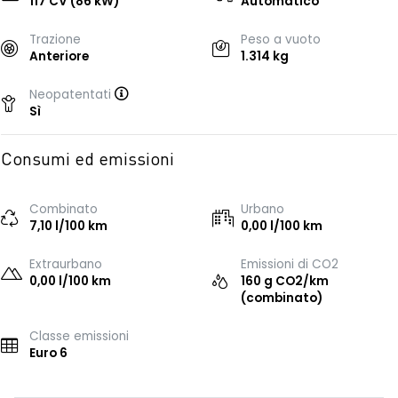
117 CV (86 kW)
Automatico
Trazione
Peso a vuoto
Anteriore
1.314 kg
Neopatentati
Sì
Consumi ed emissioni
Combinato
Urbano
7,10 l/100 km
0,00 l/100 km
Extraurbano
Emissioni di CO2
0,00 l/100 km
160 g CO2/km
(combinato)
Classe emissioni
Euro 6