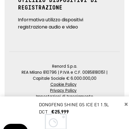
UTILIZZO DISPOSITIVI DI
REGISTRAZIONE
Informativa utilizzo dispositivi
registrazione audio e video
Renord S.p.a.
REA Milano 810796 | P.IVA e C.F. 00858180151 |
Capitale Sociale € 6.000.000,00
Cookie Policy
Privacy Policy
Impostazioni di tracciamento
×
DONGFENG SHINE GS ICE E1 1.5L
Credits
DCT
€25.999
Agenzia SEO