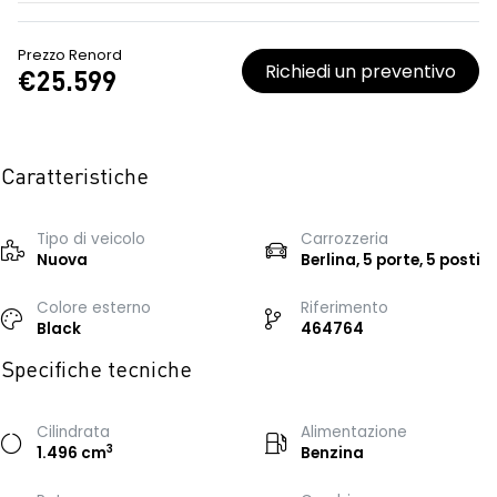
Prezzo Renord
Richiedi un preventivo
€25.599
Caratteristiche
Tipo di veicolo
Carrozzeria
Nuova
Berlina, 5 porte, 5 posti
Colore esterno
Riferimento
Black
464764
Specifiche tecniche
Cilindrata
Alimentazione
3
1.496 cm
Benzina