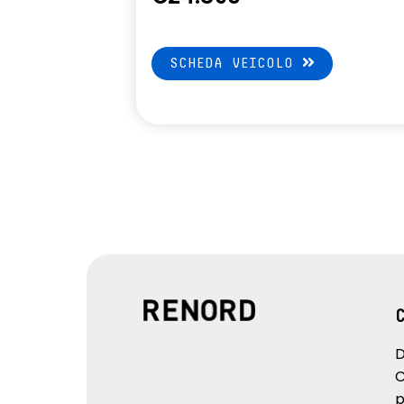
SCHEDA VEICOLO
D
C
p