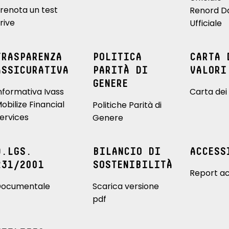
renota un test
Renord D
rive
Ufficiale
TRASPARENZA
POLITICA
CARTA 
ASSICURATIVA
PARITÀ DI
VALORI
GENERE
nformativa Ivass
Carta dei 
obilize Financial
Politiche Parità di
ervices
Genere
D.LGS.
BILANCIO DI
ACCESS
231/2001
SOSTENIBILITÀ
Report ac
ocumentale
Scarica versione
pdf