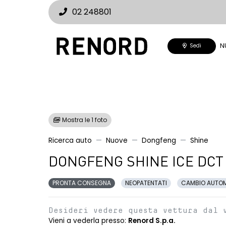
02 248801
N
Sedi
Mostra le 1 foto
Ricerca auto
Nuove
Dongfeng
Shine
DONGFENG SHINE ICE DCT
PRONTA CONSEGNA
NEOPATENTATI
CAMBIO AUTO
Desideri vedere questa vettura dal 
Vieni a vederla presso:
Renord S.p.a.