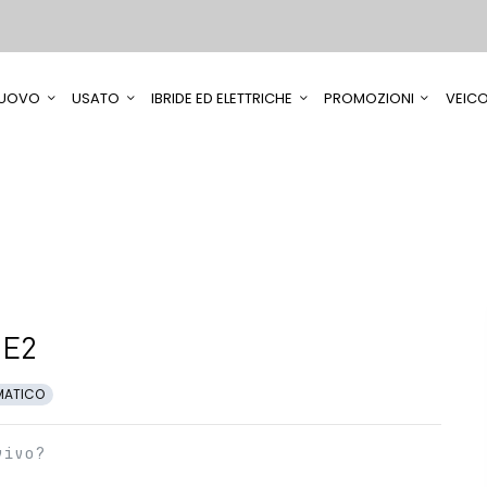
UOVO
USATO
IBRIDE ED ELETTRICHE
PROMOZIONI
VEICO
 E2
MATICO
vivo?