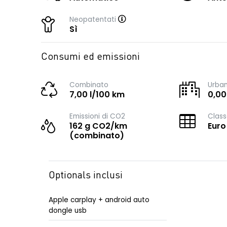
Neopatentati
Sì
Consumi ed emissioni
Combinato
Urba
7,00 l/100 km
0,00
Emissioni di CO2
Class
162 g CO2/km
Euro
(combinato)
Optionals inclusi
Apple carplay + android auto
dongle usb