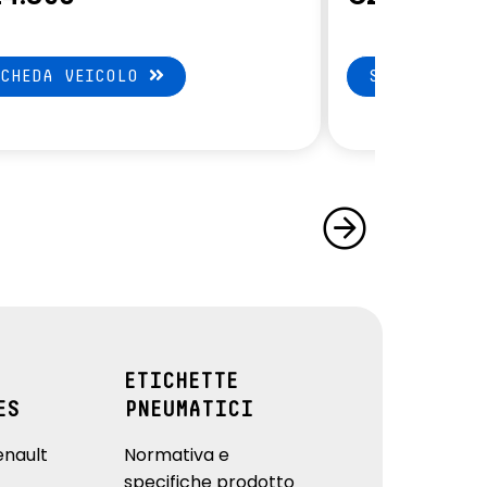
SCHEDA VEICOLO
SCHEDA VEI
ETICHETTE
ES
PNEUMATICI
enault
Normativa e
specifiche prodotto