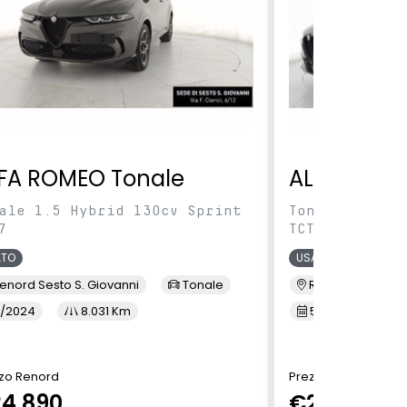
FA ROMEO Tonale
ALFA ROME
ale 1.5 Hybrid 130cv Sprint
Tonale 1.5 Hy
7
TCT7
ATO
USATO
enord Sesto S. Giovanni
Tonale
Renord Baranza
/2024
8.031 Km
5/2024
1
zo Renord
Prezzo Renord
4.890
€24.890