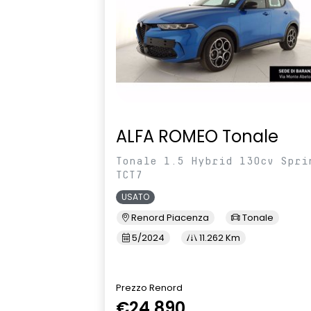
ALFA ROMEO Tonale
Tonale 1.5 Hybrid 130cv Spri
TCT7
USATO
Renord Piacenza
Tonale
5/2024
11.262 Km
Prezzo Renord
€24.890