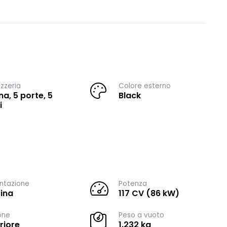
zzeria
Colore esterno
na, 5 porte, 5
Black
i
ntazione
Potenza
ina
117 CV (86 kW)
one
Peso a vuoto
riore
1.232 kg