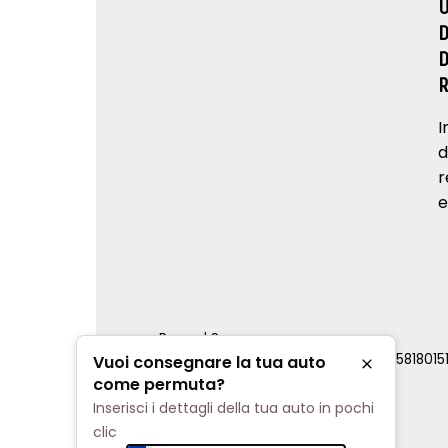
I
d
r
e
Renord S.p.a.
REA Milano 810796 | P.IVA e C.F. 0085818015
Vuoi consegnare la tua auto
Chiudi
Cookie Policy
come permuta?
Privacy Policy
Inserisci i dettagli della tua auto in pochi
Impostazioni di tracciamento
clic