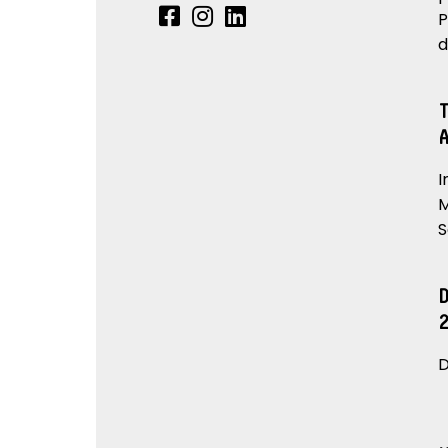
P
d
I
M
S
D