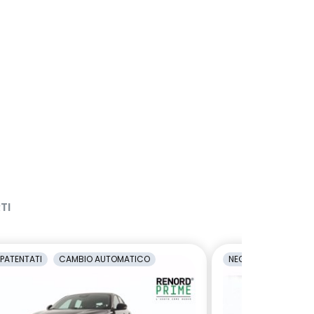
TI
PATENTATI
CAMBIO AUTOMATICO
NEOPATENTATI
C