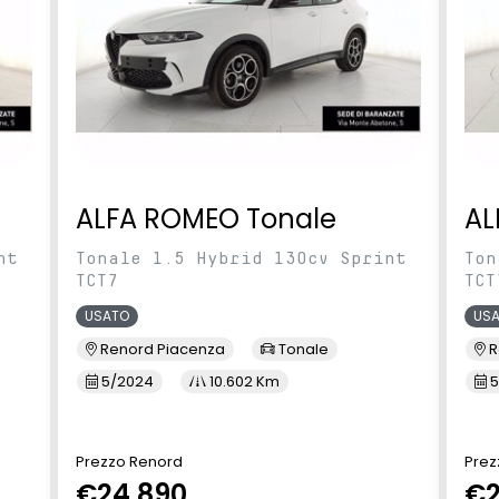
ALFA ROMEO Tonale
AL
nt
Tonale 1.5 Hybrid 130cv Sprint
Ton
TCT7
TCT
USATO
US
Renord Piacenza
Tonale
R
5/2024
10.602 Km
5
Prezzo Renord
Prez
€24.890
€2