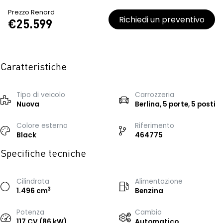
Prezzo Renord
Richiedi un preventivo
€25.599
Caratteristiche
Tipo di veicolo
Carrozzeria
Nuova
Berlina, 5 porte, 5 posti
Colore esterno
Riferimento
Black
464775
Specifiche tecniche
Cilindrata
Alimentazione
3
1.496 cm
Benzina
Potenza
Cambio
117 CV (86 kW)
Automatico