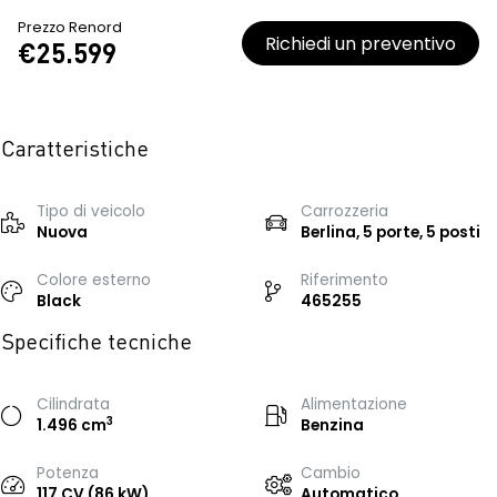
Prezzo Renord
Richiedi un preventivo
€25.599
Caratteristiche
Tipo di veicolo
Carrozzeria
Nuova
Berlina, 5 porte, 5 posti
Colore esterno
Riferimento
Black
465255
Specifiche tecniche
Cilindrata
Alimentazione
3
1.496 cm
Benzina
Potenza
Cambio
117 CV (86 kW)
Automatico