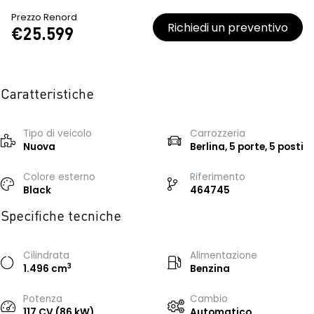
Prezzo Renord
Richiedi un preventivo
€25.599
Caratteristiche
Tipo di veicolo
Carrozzeria
Nuova
Berlina, 5 porte, 5 posti
Colore esterno
Riferimento
Black
464745
Specifiche tecniche
Cilindrata
Alimentazione
3
1.496 cm
Benzina
Potenza
Cambio
117 CV (86 kW)
Automatico