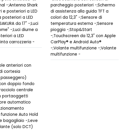
gnal -;Antenna Shark
parcheggio posteriori -;Schermo
ri e posteriori a LED
di assistenza alla guida TFT a
 posteriori a LED
colori da 12,3" -;Sensore di
SAKURA da 17" -;Luci
temperatura esterna -;Sensore
me" -;Luci diurne a
pioggia -;Stop&Start
teriori a LED
-;Touchscreen da 12,3" con Apple
tinta carrozzeria -
CarPlay® e Android Auto®
-;Volante multifunzione -;Volante
multifunzione -
le anteriori con
i cortesia
e passeggero)
 con doppio fondo
racciolo centrale
n portaoggetti
tore automatico
tazionamento
 funzione Auto Hold
ne bagagliaio -;Leve
lante (solo DCT)