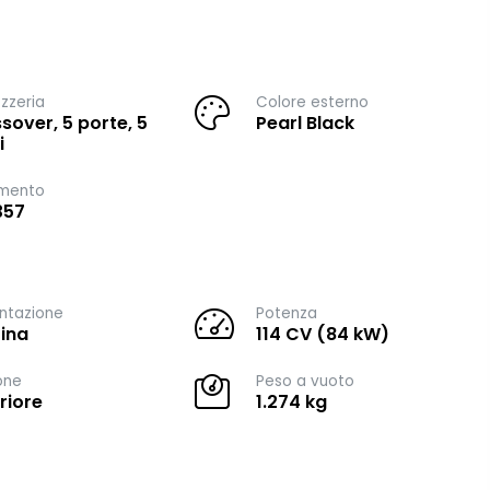
zzeria
Colore esterno
sover, 5 porte, 5
Pearl Black
i
imento
357
ntazione
Potenza
ina
114 CV (84 kW)
one
Peso a vuoto
riore
1.274 kg