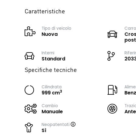
Caratteristiche
Tipo di veicolo
Carro
Nuova
Cros
post
Interni
Rifer
Standard
203
Specifiche tecniche
Cilindrata
Alime
3
999 cm
Benz
Cambio
Trazi
Manuale
Ante
Neopatentati
Sì