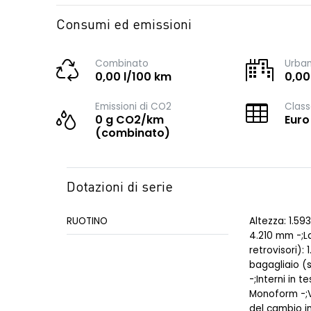
Consumi ed emissioni
Combinato
Urba
0,00 l/100 km
0,00
Emissioni di CO2
Class
0 g CO2/km
Euro
(combinato)
Dotazioni di serie
RUOTINO
Altezza: 1.5
4.210 mm -;L
retrovisori):
bagagliaio (s
-;Interni in te
Monoform -;
del cambio in