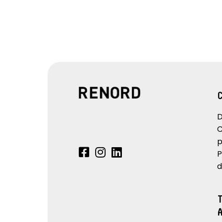
D
C
p
P
d