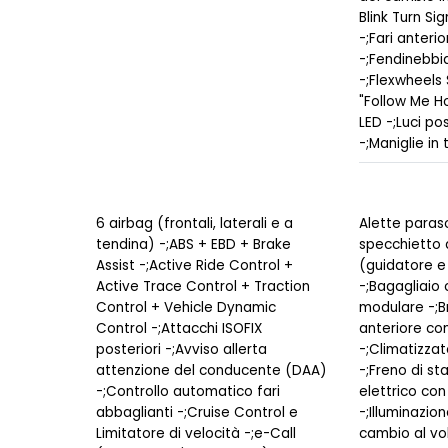
Blink Turn Si
-;Fari anterio
-;Fendinebbia
-;Flexwheels 
"Follow Me Ho
LED -;Luci pos
-;Maniglie in 
6 airbag (frontali, laterali e a
Alette paraso
tendina) -;ABS + EBD + Brake
specchietto d
Assist -;Active Ride Control +
(guidatore 
Active Trace Control + Traction
-;Bagagliaio
Control + Vehicle Dynamic
modulare -;B
Control -;Attacchi ISOFIX
anteriore co
posteriori -;Avviso allerta
-;Climatizza
attenzione del conducente (DAA)
-;Freno di s
-;Controllo automatico fari
elettrico con
abbaglianti -;Cruise Control e
-;Illuminazio
Limitatore di velocità -;e-Call
cambio al vo