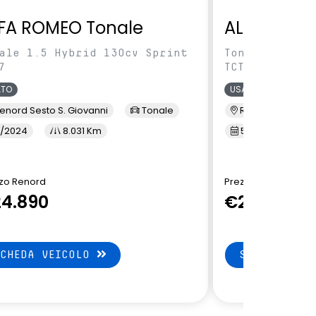
FA ROMEO Tonale
ALFA ROME
ale 1.5 Hybrid 130cv Sprint
Tonale 1.5 Hy
7
TCT7
ATO
USATO
enord Sesto S. Giovanni
Tonale
Renord Baranza
/2024
8.031 Km
5/2024
1
zo Renord
Prezzo Renord
4.890
€24.890
SCHEDA VEICOLO
SCHEDA VEI