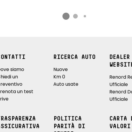
CONTATTI
RICERCA AUTO
DEALER
WEBSIT
ove siamo
Nuove
hiedi un
Km 0
Renord R
reventivo
Auto usate
Ufficiale
renota un test
Renord D
rive
Ufficiale
TRASPARENZA
POLITICA
CARTA 
ASSICURATIVA
PARITÀ DI
VALORI