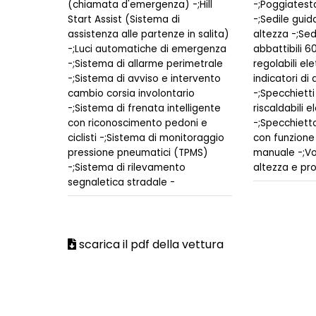
(chiamata d'emergenza) -;Hill
-;Poggiatesta
Start Assist (Sistema di
-;Sedile guid
assistenza alle partenze in salita)
altezza -;Sedi
-;Luci automatiche di emergenza
abbattibili 6
-;Sistema di allarme perimetrale
regolabili el
-;Sistema di avviso e intervento
indicatori di 
cambio corsia involontario
-;Specchietti 
-;Sistema di frenata intelligente
riscaldabili 
con riconoscimento pedoni e
-;Specchietto
ciclisti -;Sistema di monitoraggio
con funzione
pressione pneumatici (TPMS)
manuale -;Vol
-;Sistema di rilevamento
altezza e pro
segnaletica stradale -
scarica il pdf della vettura