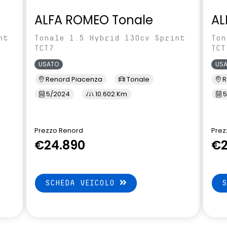
ALFA ROMEO Tonale
AL
nt
Tonale 1.5 Hybrid 130cv Sprint
Ton
TCT7
TCT
USATO
US
Renord Piacenza
Tonale
R
5/2024
10.602 Km
5
Prezzo Renord
Prez
€24.890
€2
SCHEDA VEICOLO