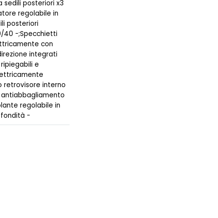
 sedili posteriori x3
atore regolabile in
li posteriori
0/40 -;Specchietti
ettricamente con
direzione integrati
ripiegabili e
elettricamente
 retrovisore interno
 antiabbagliamento
ante regolabile in
fondità -