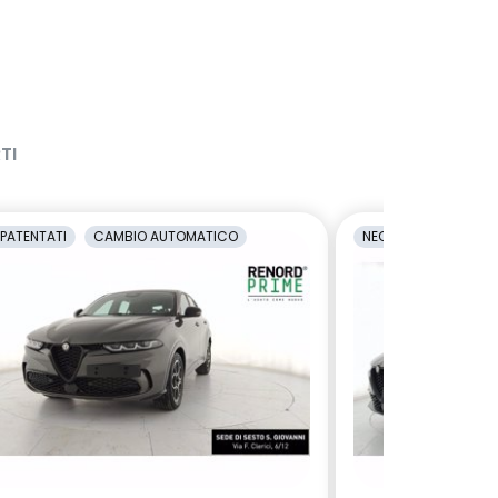
TI
PATENTATI
CAMBIO AUTOMATICO
NEOPATENTATI
C