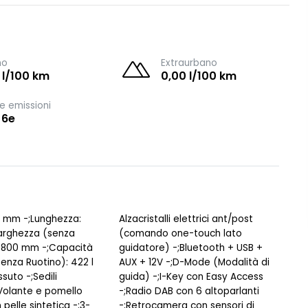
no
Extraurbano
 l/100 km
0,00 l/100 km
e emissioni
 6e
93 mm -;Lunghezza:
Alzacristalli elettrici ant/post
arghezza (senza
(comando one-touch lato
 1.800 mm -;Capacità
guidatore) -;Bluetooth + USB +
enza Ruotino): 422 l
AUX + 12V -;D-Mode (Modalità di
ssuto -;Sedili
guida) -;I-Key con Easy Access
Volante e pomello
-;Radio DAB con 6 altoparlanti
 pelle sintetica -;3-
-;Retrocamera con sensori di