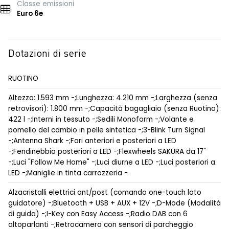
Classe emissioni
Euro 6e
Dotazioni di serie
RUOTINO
Altezza: 1.593 mm -;Lunghezza: 4.210 mm -;Larghezza (senza
retrovisori): 1.800 mm -;Capacità bagagliaio (senza Ruotino):
422 l -;Interni in tessuto -;Sedili Monoform -;Volante e
pomello del cambio in pelle sintetica -;3-Blink Turn Signal
-;Antenna Shark -;Fari anteriori e posteriori a LED
-;Fendinebbia posteriori a LED -;Flexwheels SAKURA da 17"
-;Luci "Follow Me Home" -;Luci diurne a LED -;Luci posteriori a
LED -;Maniglie in tinta carrozzeria -
Alzacristalli elettrici ant/post (comando one-touch lato
guidatore) -;Bluetooth + USB + AUX + 12V -;D-Mode (Modalità
di guida) -;I-Key con Easy Access -;Radio DAB con 6
altoparlanti -;Retrocamera con sensori di parcheggio