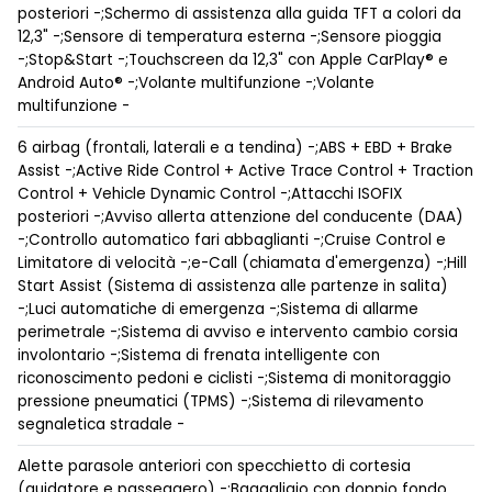
posteriori -;Schermo di assistenza alla guida TFT a colori da
12,3" -;Sensore di temperatura esterna -;Sensore pioggia
-;Stop&Start -;Touchscreen da 12,3" con Apple CarPlay® e
Android Auto® -;Volante multifunzione -;Volante
multifunzione -
6 airbag (frontali, laterali e a tendina) -;ABS + EBD + Brake
Assist -;Active Ride Control + Active Trace Control + Traction
Control + Vehicle Dynamic Control -;Attacchi ISOFIX
posteriori -;Avviso allerta attenzione del conducente (DAA)
-;Controllo automatico fari abbaglianti -;Cruise Control e
Limitatore di velocità -;e-Call (chiamata d'emergenza) -;Hill
Start Assist (Sistema di assistenza alle partenze in salita)
-;Luci automatiche di emergenza -;Sistema di allarme
perimetrale -;Sistema di avviso e intervento cambio corsia
involontario -;Sistema di frenata intelligente con
riconoscimento pedoni e ciclisti -;Sistema di monitoraggio
pressione pneumatici (TPMS) -;Sistema di rilevamento
segnaletica stradale -
Alette parasole anteriori con specchietto di cortesia
(guidatore e passeggero) -;Bagagliaio con doppio fondo