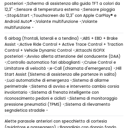
posteriori -;Schermo di assistenza alla guida TFT a colori da
12,3" -;Sensore di temperatura esterna -;Sensore pioggia
-;Stop&Start -;Touchscreen da 12,3" con Apple CarPlay® e
Android Auto® -;Volante multifunzione -;Volante
multifunzione -
6 airbag (frontali, laterali e a tendina) -;ABS + EBD + Brake
Assist -;Active Ride Control + Active Trace Control + Traction
Control + Vehicle Dynamic Control -;Attacchi ISOFIX
posteriori -;Avviso allerta attenzione del conducente (DAA)
-;Controllo automatico fari abbaglianti -;Cruise Control e
Limitatore di velocità -;e-Call (chiamata d'emergenza) -;Hill
Start Assist (Sistema di assistenza alle partenze in salita)
-;Luci automatiche di emergenza -;Sistema di allarme
perimetrale -;Sistema di avviso e intervento cambio corsia
involontario -;Sistema di frenata intelligente con
riconoscimento pedoni e ciclisti -;Sistema di monitoraggio
pressione pneumatici (TPMS) -;Sistema di rilevamento
segnaletica stradale -
Alette parasole anteriori con specchietto di cortesia
(guidatore e passeggero) -;Bagagliaio con doppio fondo