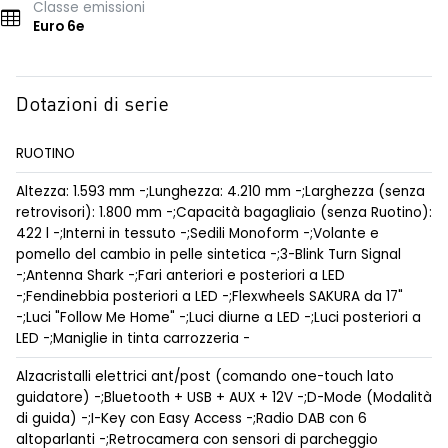
Classe emissioni
Euro 6e
Dotazioni di serie
RUOTINO
Altezza: 1.593 mm -;Lunghezza: 4.210 mm -;Larghezza (senza
retrovisori): 1.800 mm -;Capacità bagagliaio (senza Ruotino):
422 l -;Interni in tessuto -;Sedili Monoform -;Volante e
pomello del cambio in pelle sintetica -;3-Blink Turn Signal
-;Antenna Shark -;Fari anteriori e posteriori a LED
-;Fendinebbia posteriori a LED -;Flexwheels SAKURA da 17"
-;Luci "Follow Me Home" -;Luci diurne a LED -;Luci posteriori a
LED -;Maniglie in tinta carrozzeria -
Alzacristalli elettrici ant/post (comando one-touch lato
guidatore) -;Bluetooth + USB + AUX + 12V -;D-Mode (Modalità
di guida) -;I-Key con Easy Access -;Radio DAB con 6
altoparlanti -;Retrocamera con sensori di parcheggio