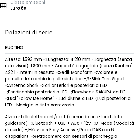
Classe emissioni
Euro 6e
Dotazioni di serie
RUOTINO
Altezza: 1.593 mm -;Lunghezza: 4.210 mm -;Larghezza (senza
retrovisori): 1.800 mm -;Capacità bagagliaio (senza Ruotino):
422 l -;Interni in tessuto -;Sedili Monoform -;Volante e
pomello del cambio in pelle sintetica -;3-Blink Turn Signal
-;Antenna Shark -;Fari anteriori e posteriori a LED
-;Fendinebbia posteriori a LED -;Flexwheels SAKURA da 17"
-;Luci "Follow Me Home" -;Luci diurne a LED -;Luci posteriori a
LED -;Maniglie in tinta carrozzeria -
Alzacristalli elettrici ant/post (comando one-touch lato
guidatore) -;Bluetooth + USB + AUX + 12V -;D-Mode (Modalità
di guida) -;I-Key con Easy Access -;Radio DAB con 6
altoparlanti -;Retrocamera con sensori di parcheggio