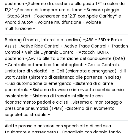
posteriori -;Schermo di assistenza alla guida TFT a colori da
12,3" -;Sensore di temperatura esterna -;Sensore pioggia
-;Stop&Start -;Touchscreen da 12,3" con Apple CarPlay® e
Android Auto® -;Volante multifunzione -;Volante
multifunzione -
6 airbag (frontali, laterali e a tendina) -;ABS + EBD + Brake
Assist -;Active Ride Control + Active Trace Control + Traction
Control + Vehicle Dynamic Control -;Attacchi ISOFIX
posteriori -;Avviso allerta attenzione del conducente (DAA)
-;Controllo automatico fari abbaglianti -;Cruise Control e
Limitatore di velocità -;e-Call (chiamata d'emergenza) -;Hill
Start Assist (Sistema di assistenza alle partenze in salita)
-;Luci automatiche di emergenza -;Sistema di allarme
perimetrale -;Sistema di avviso e intervento cambio corsia
involontario -;Sistema di frenata intelligente con
riconoscimento pedoni e ciclisti -;Sistema di monitoraggio
pressione pneumatici (TPMS) -;Sistema di rilevamento
segnaletica stradale -
Alette parasole anteriori con specchietto di cortesia
(guidatore e passeggero) -;Bagagliaio con doppio fondo