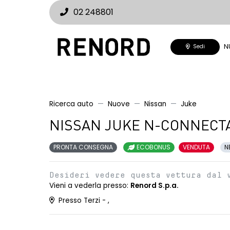
02 248801
N
Sedi
Ricerca auto
Nuove
Nissan
Juke
NISSAN JUKE N-CONNECTA
PRONTA CONSEGNA
ECOBONUS
VENDUTA
N
Desideri vedere questa vettura dal 
Vieni a vederla presso:
Renord S.p.a.
Presso Terzi - ,