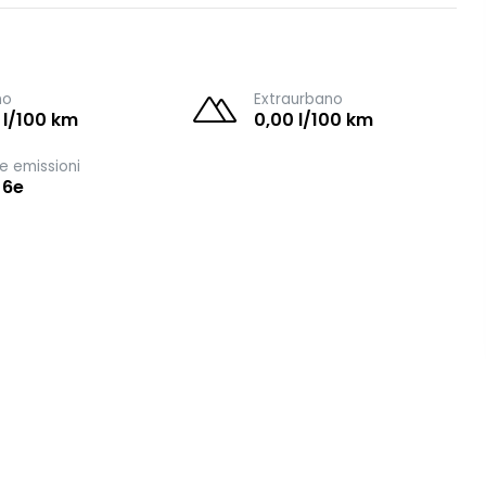
no
Extraurbano
 l/100 km
0,00 l/100 km
e emissioni
 6e