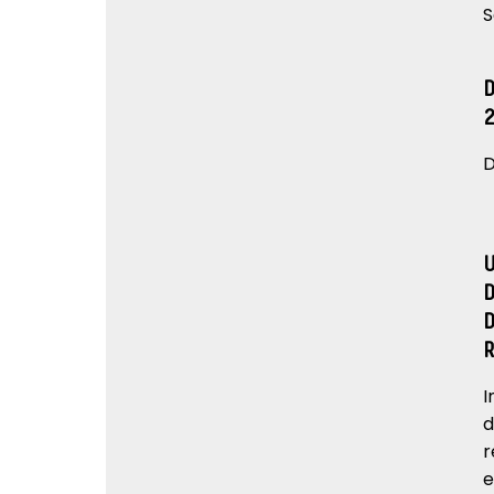
S
D
I
d
r
e