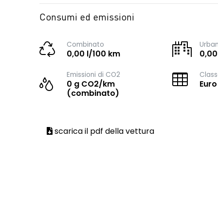
Consumi ed emissioni
Combinato
Urba
0,00 l/100 km
0,00
Emissioni di CO2
Class
0 g CO2/km
Euro
(combinato)
scarica il pdf della vettura