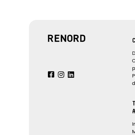
D
C
p
P
d
I
M