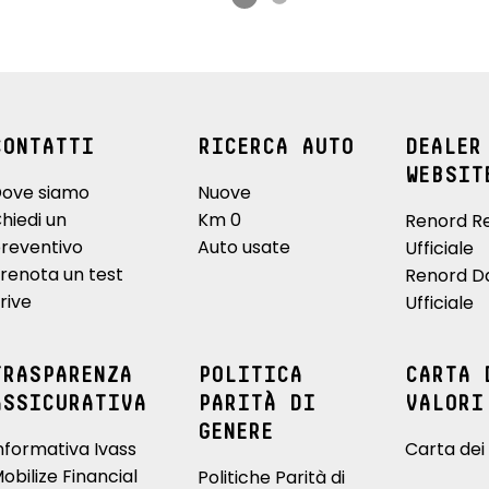
CONTATTI
RICERCA AUTO
DEALER
WEBSIT
ove siamo
Nuove
hiedi un
Km 0
Renord R
reventivo
Auto usate
Ufficiale
renota un test
Renord D
rive
Ufficiale
TRASPARENZA
POLITICA
CARTA 
ASSICURATIVA
PARITÀ DI
VALORI
GENERE
nformativa Ivass
Carta dei 
obilize Financial
Politiche Parità di