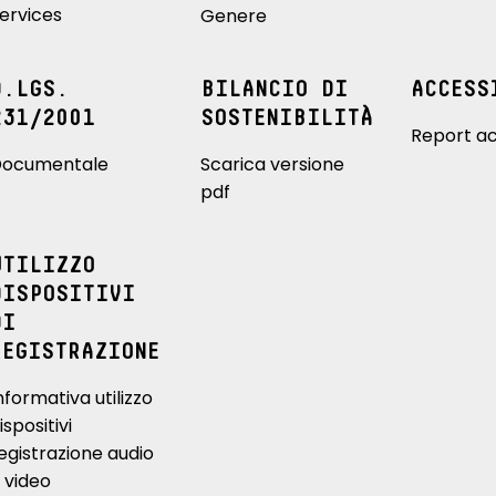
ervices
Genere
D.LGS.
BILANCIO DI
ACCESS
231/2001
SOSTENIBILITÀ
Report ac
ocumentale
Scarica versione
pdf
UTILIZZO
DISPOSITIVI
DI
REGISTRAZIONE
nformativa utilizzo
ispositivi
egistrazione audio
 video