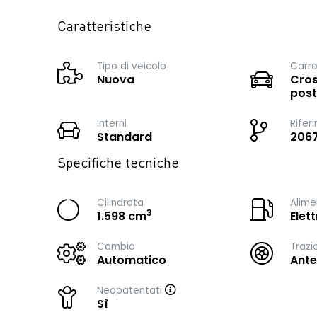
Caratteristiche
Tipo di veicolo
Carro
Nuova
Cros
post
Interni
Rifer
Standard
206
Specifiche tecniche
Cilindrata
Alime
3
1.598 cm
Elet
Cambio
Trazi
Automatico
Ante
Neopatentati
Sì