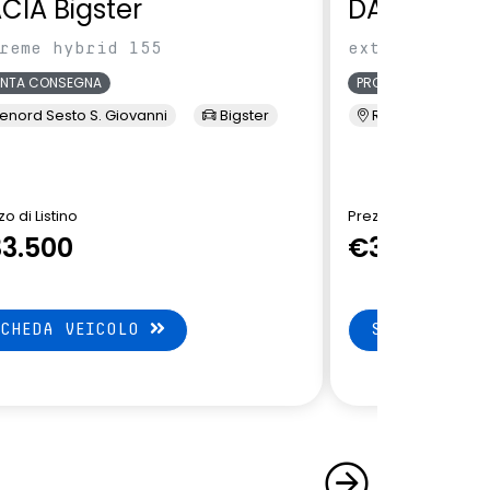
CIA Bigster
DACIA Bigs
reme hybrid 155
extreme hybri
ONTA CONSEGNA
PRONTA CONSEGNA
enord Sesto S. Giovanni
Bigster
Renord Sesto S. 
o di Listino
Prezzo di Listino
3.500
€32.650
SCHEDA VEICOLO
SCHEDA VEI