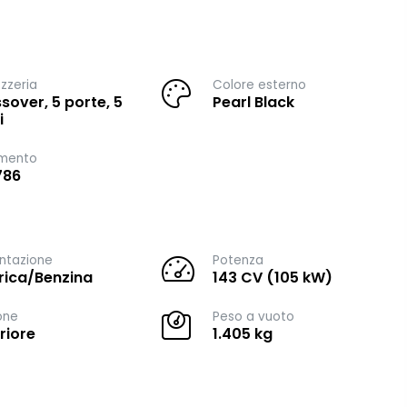
zzeria
Colore esterno
sover, 5 porte, 5
Pearl Black
i
imento
786
ntazione
Potenza
trica/Benzina
143 CV (105 kW)
one
Peso a vuoto
riore
1.405 kg