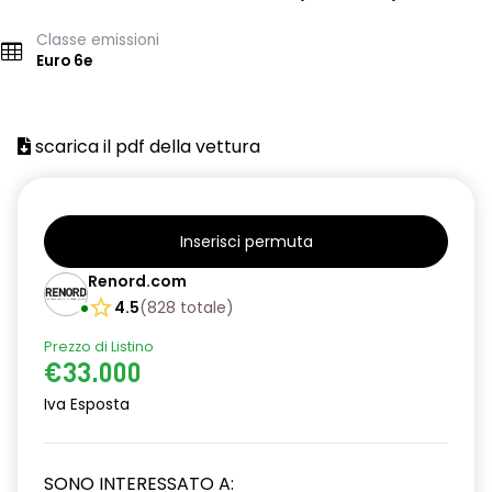
Classe emissioni
Euro 6e
scarica il pdf della vettura
Inserisci permuta
Renord.com
4.5
(
828
totale
)
Prezzo di Listino
€33.000
Iva Esposta
SONO INTERESSATO A: